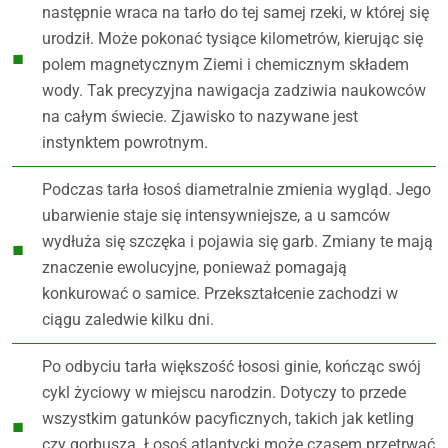
następnie wraca na tarło do tej samej rzeki, w której się
urodził. Może pokonać tysiące kilometrów, kierując się
polem magnetycznym Ziemi i chemicznym składem
wody. Tak precyzyjna nawigacja zadziwia naukowców
na całym świecie. Zjawisko to nazywane jest
instynktem powrotnym.
Podczas tarła łosoś diametralnie zmienia wygląd. Jego
ubarwienie staje się intensywniejsze, a u samców
wydłuża się szczęka i pojawia się garb. Zmiany te mają
znaczenie ewolucyjne, ponieważ pomagają
konkurować o samice. Przekształcenie zachodzi w
ciągu zaledwie kilku dni.
Po odbyciu tarła większość łososi ginie, kończąc swój
cykl życiowy w miejscu narodzin. Dotyczy to przede
wszystkim gatunków pacyficznych, takich jak ketling
czy gorbusza. Łosoś atlantycki może czasem przetrwać