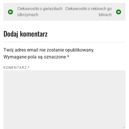
N
Ciekawostki o gwiazdach
Ciekawostki o rekinach go
olbrzymach
blinach
a
w
Dodaj komentarz
i
g
Twój adres email nie zostanie opublikowany.
a
Wymagane pola są oznaczone
*
c
j
KOMENTARZ
*
a
w
p
i
s
u