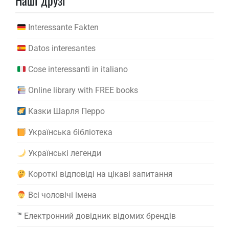
Наші друзі
Interessante Fakten
Datos interesantes
Cose interessanti in italiano
Online library with FREE books
Казки Шарля Перро
Українська бібліотека
Українські легенди
Короткі відповіді на цікаві запитання
Всі чоловічі імена
™️
Електронний довідник відомих брендів