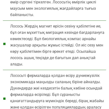
өмір сүргені тіркелген. Лососьтің өмірлік циклі
маусым мен экологиялық жағдайларға тығыз
байланысты.
Лосось Жердің магнит өрісін сезіну қабілетіне ие,
бұл оған мұхиттық миграция кезінде бағдарлануға
көмектеседі. Бұл биологиялық компас арнайы
жасушалар арқылы жұмыс істейді. Ол иіс сезу мен
көру қабілетімен бірге әрекет етеді. Осылайша
лосось ашық теңізде де бағытын дәл анықтай
алады.
Лососьті фермаларда қолдан өсіру дүниежүзілік
экономикада маңызды саланың біріне айналды.
Дүкендерде жиі кездесетін балық көбіне осындай
фермаларда өсіріледі. Бұл сұранысты
қанағаттандыруға мүмкіндік береді, бірақ жабайы
және қолдан өсірілген популяциялардың араласу