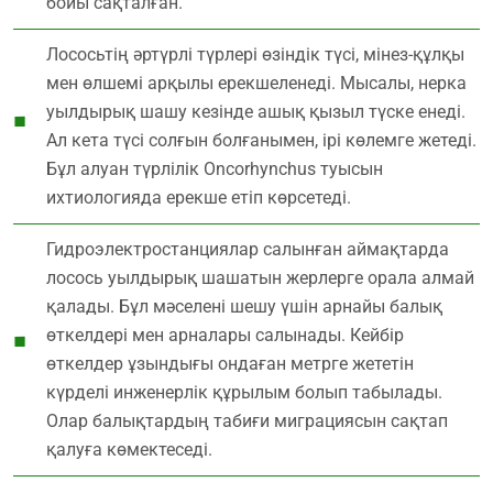
бойы сақталған.
Лососьтің әртүрлі түрлері өзіндік түсі, мінез-құлқы
мен өлшемі арқылы ерекшеленеді. Мысалы, нерка
уылдырық шашу кезінде ашық қызыл түске енеді.
Ал кета түсі солғын болғанымен, ірі көлемге жетеді.
Бұл алуан түрлілік Oncorhynchus туысын
ихтиологияда ерекше етіп көрсетеді.
Гидроэлектростанциялар салынған аймақтарда
лосось уылдырық шашатын жерлерге орала алмай
қалады. Бұл мәселені шешу үшін арнайы балық
өткелдері мен арналары салынады. Кейбір
өткелдер ұзындығы ондаған метрге жететін
күрделі инженерлік құрылым болып табылады.
Олар балықтардың табиғи миграциясын сақтап
қалуға көмектеседі.