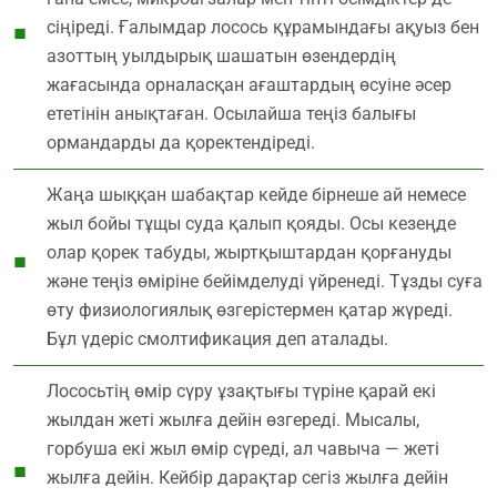
сіңіреді. Ғалымдар лосось құрамындағы ақуыз бен
азоттың уылдырық шашатын өзендердің
жағасында орналасқан ағаштардың өсуіне әсер
ететінін анықтаған. Осылайша теңіз балығы
ормандарды да қоректендіреді.
Жаңа шыққан шабақтар кейде бірнеше ай немесе
жыл бойы тұщы суда қалып қояды. Осы кезеңде
олар қорек табуды, жыртқыштардан қорғануды
және теңіз өміріне бейімделуді үйренеді. Тұзды суға
өту физиологиялық өзгерістермен қатар жүреді.
Бұл үдеріс смолтификация деп аталады.
Лососьтің өмір сүру ұзақтығы түріне қарай екі
жылдан жеті жылға дейін өзгереді. Мысалы,
горбуша екі жыл өмір сүреді, ал чавыча — жеті
жылға дейін. Кейбір дарақтар сегіз жылға дейін