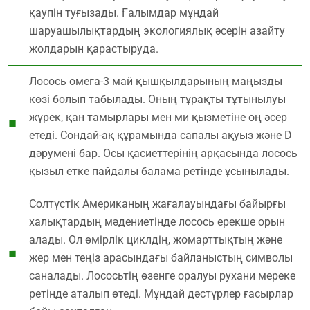
қаупін туғызады. Ғалымдар мұндай
шаруашылықтардың экологиялық әсерін азайту
жолдарын қарастыруда.
Лосось омега-3 май қышқылдарының маңызды
көзі болып табылады. Оның тұрақты тұтынылуы
жүрек, қан тамырлары мен ми қызметіне оң әсер
етеді. Сондай-ақ құрамында сапалы ақуыз және D
дәрумені бар. Осы қасиеттерінің арқасында лосось
қызыл етке пайдалы балама ретінде ұсынылады.
Солтүстік Американың жағалауындағы байырғы
халықтардың мәдениетінде лосось ерекше орын
алады. Ол өмірлік циклдің, жомарттықтың және
жер мен теңіз арасындағы байланыстың символы
саналады. Лососьтің өзенге оралуы рухани мереке
ретінде аталып өтеді. Мұндай дәстүрлер ғасырлар