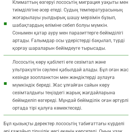
Климаттың өзгеруі лососьтің миграция уақыты мен
тиімділігіне әсер етеді. Судың температурасының
жоғарылауы уылдырық шашу мерзімін бұзып,
шабақтардың өліміне себеп болуы мүмкін.
Сонымен қатар ауру мен паразиттерге бейімділігі
артады. Ғалымдар осы үдерістерді бақылап, түрді
қорғау шараларын бейімдеуге тырысады.
Лососьтің көру қабілеті өте сезімтал және
ультракүлгін сәулені қабылдай алады. Бұл оған жас
кезінде зоопланктон мен жәндіктерді аулауға
мүмкіндік береді. Жас ұлғайған сайын көру
сезімталдығы теңіздегі жарық жағдайларына
бейімделіп өзгереді. Мұндай бейімділік оған әртүрлі
ортада тірі қалуға көмектеседі.
Бұл қызықты деректер лососьтің табиғаттағы күрделі
әрі ғажайып тіршілік иесі екенін көрсетеді. Оның ұзақ