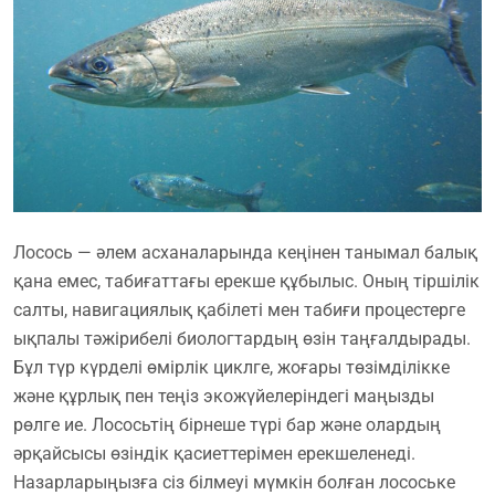
Лосось — әлем асханаларында кеңінен танымал балық
қана емес, табиғаттағы ерекше құбылыс. Оның тіршілік
салты, навигациялық қабілеті мен табиғи процестерге
ықпалы тәжірибелі биологтардың өзін таңғалдырады.
Бұл түр күрделі өмірлік циклге, жоғары төзімділікке
және құрлық пен теңіз экожүйелеріндегі маңызды
рөлге ие. Лососьтің бірнеше түрі бар және олардың
әрқайсысы өзіндік қасиеттерімен ерекшеленеді.
Назарларыңызға сіз білмеуі мүмкін болған лосоське