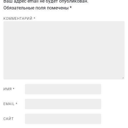
Ваш адрес email не будет опубликован.
а
Обязательные поля помечены
*
ц
и
КОММЕНТАРИЙ
*
я
п
о
з
а
п
и
с
ИМЯ
*
я
м
EMAIL
*
САЙТ