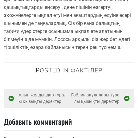
қашықтықтарды еңсеруі, дене пішінін өзгертуі,
экожүйелерге ықпал етуі мен ағаштардың өсуіне әсері
шынымен де таңғаларлық. Сіз бір ғана балықтың
табиғи үдерістерге осыншама ықпал ете алатынын
білмеуіңіз де мүмкін. Лосось арқылы біз жер бетіндегі
тіршіліктің өзара байланысын тереңірек түсінеміз.
POSTED IN
ФАКТІЛЕР
Н
Алып жұлдыздар турал
Гоблин акулалары тура
ы қызықты деректер
лы қызықты деректер
а
в
Добавить комментарий
и
г