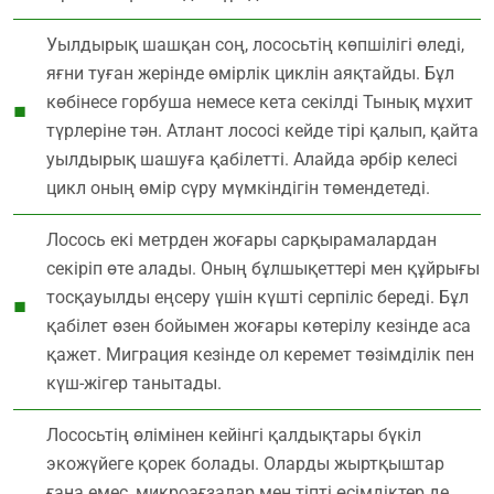
Уылдырық шашқан соң, лососьтің көпшілігі өледі,
яғни туған жерінде өмірлік циклін аяқтайды. Бұл
көбінесе горбуша немесе кета секілді Тынық мұхит
түрлеріне тән. Атлант лососі кейде тірі қалып, қайта
уылдырық шашуға қабілетті. Алайда әрбір келесі
цикл оның өмір сүру мүмкіндігін төмендетеді.
Лосось екі метрден жоғары сарқырамалардан
секіріп өте алады. Оның бұлшықеттері мен құйрығы
тосқауылды еңсеру үшін күшті серпіліс береді. Бұл
қабілет өзен бойымен жоғары көтерілу кезінде аса
қажет. Миграция кезінде ол керемет төзімділік пен
күш-жігер танытады.
Лососьтің өлімінен кейінгі қалдықтары бүкіл
экожүйеге қорек болады. Оларды жыртқыштар
ғана емес, микроағзалар мен тіпті өсімдіктер де