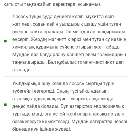
қатысты таңғажайып деректерді ұсынамыз.
Лосось тұщы суда дүниеге келіп, мұхитта өсіп-
жетіледі, содан кейін уылдырық шашу үшін туған
өзеніне қайта оралады. Ол мыңдаған шақырымды
еңсеріп, Жердің магниттік өрісі мен туған су көзінің
химиялық құрамына сүйене отырып жол табады.
Мұндай дәл бағдарлану қабілеті әлем ғалымдарын
таңғалдырады. Бұл құбылыс гоминг-инстинкт деп
аталады.
Уылдырық шашу кезінде лосось сыртқы түрін
түбегейлі өзгертеді. Оның түсі айқындалып,
аталықтардың жақ сүйегі ұзарып, арқасында
дөңес пайда болады. Бұл өзгерістер эволюциялық
тұрғыда маңызға ие, өйткені олар аналықтар үшін
бәсекелесуге көмектеседі. Мұндай өзгерістер небәрі
бірнеше күн ішінде жүреді.