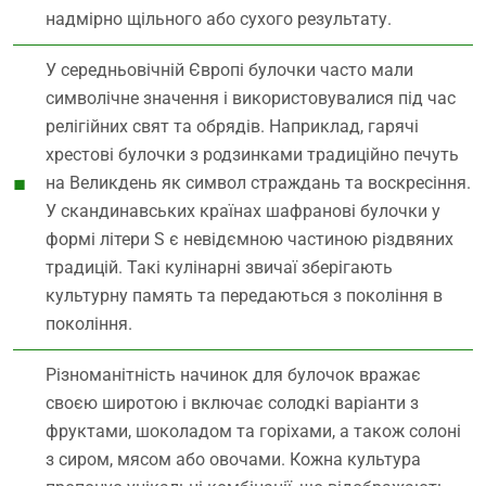
надмірно щільного або сухого результату.
У середньовічній Європі булочки часто мали
символічне значення і використовувалися під час
релігійних свят та обрядів. Наприклад, гарячі
хрестові булочки з родзинками традиційно печуть
на Великдень як символ страждань та воскресіння.
У скандинавських країнах шафранові булочки у
формі літери S є невідємною частиною різдвяних
традицій. Такі кулінарні звичаї зберігають
культурну память та передаються з покоління в
покоління.
Різноманітність начинок для булочок вражає
своєю широтою і включає солодкі варіанти з
фруктами, шоколадом та горіхами, а також солоні
з сиром, мясом або овочами. Кожна культура