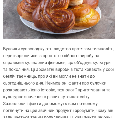
Булочки супроводжують людство протягом тисячоліть,
перетворюючись із простого хлібного виробу на
справжній кулінарний феномен, що об’єднує культури
та покоління. Ці ароматні вироби з тіста ховають у собі
безліч таємниць, про які ви могли не знати до
сьогоднішнього дня. Неймовірні факти про булочки
розкривають їхню історію, технології приготування та
культурне значення в різних куточках світу.
Захоплюючі факти допоможуть вам по-новому
поглянути на цей звичний продукт і зрозуміти, чому він
залишається таким популярним. Цікаві факти, зібрані