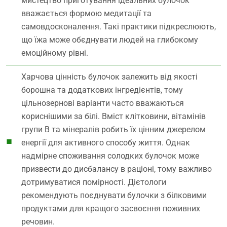
мистецтво приготування ідеальних булочок
вважається формою медитації та
самовдосконалення. Такі практики підкреслюють,
що їжа може обєднувати людей на глибокому
емоційному рівні.
Харчова цінність булочок залежить від якості
борошна та додаткових інгредієнтів, тому
цільнозернові варіанти часто вважаються
кориснішими за білі. Вміст клітковини, вітамінів
групи В та мінералів робить їх цінним джерелом
енергії для активного способу життя. Однак
надмірне споживання солодких булочок може
призвести до дисбалансу в раціоні, тому важливо
дотримуватися помірності. Дієтологи
рекомендують поєднувати булочки з білковими
продуктами для кращого засвоєння поживних
речовин.