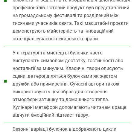
професіоналів. Готовий продукт був представлений
на громадському фестивалі та розділений між
тисячами учасників свята. Такі масштабні проєкти
демонструють майстерність та інноваційний
потенціал сучасної пекарської справи.
У літературі та мистецтві булочки часто
виступають символом достатку, гостинності або
ностальгії за минулим. Класичні твори описують
сцени, де герої діляться булочками як жестом
дружби або примирення. Сучасні автори також
використовують цей образ для створення
атмосфери затишку та домашнього тепла.
Кулінарні метафори допомагають читачам краще
відчути емоційний підтекст твору.
Сезонні варіації булочок відображають цикли