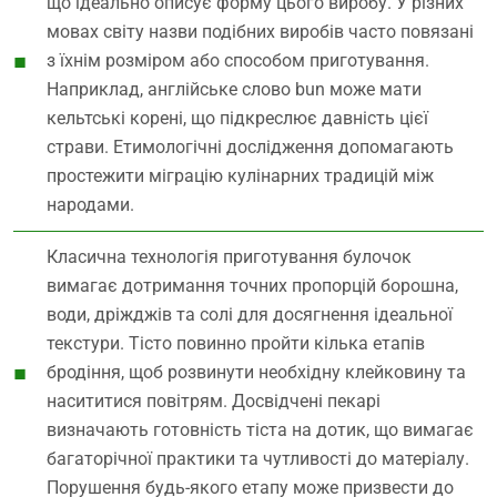
що ідеально описує форму цього виробу. У різних
мовах світу назви подібних виробів часто повязані
з їхнім розміром або способом приготування.
Наприклад, англійське слово bun може мати
кельтські корені, що підкреслює давність цієї
страви. Етимологічні дослідження допомагають
простежити міграцію кулінарних традицій між
народами.
Класична технологія приготування булочок
вимагає дотримання точних пропорцій борошна,
води, дріжджів та солі для досягнення ідеальної
текстури. Тісто повинно пройти кілька етапів
бродіння, щоб розвинути необхідну клейковину та
насититися повітрям. Досвідчені пекарі
визначають готовність тіста на дотик, що вимагає
багаторічної практики та чутливості до матеріалу.
Порушення будь-якого етапу може призвести до