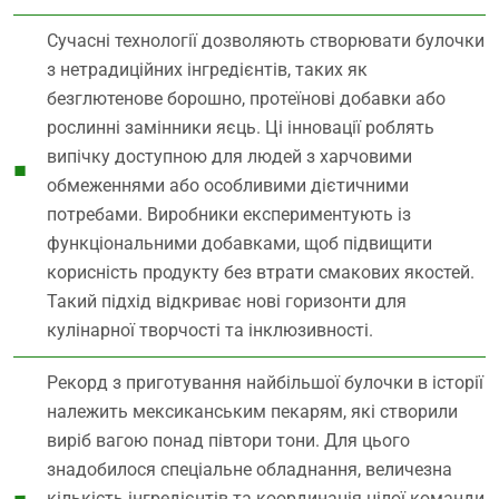
Сучасні технології дозволяють створювати булочки
з нетрадиційних інгредієнтів, таких як
безглютенове борошно, протеїнові добавки або
рослинні замінники яєць. Ці інновації роблять
випічку доступною для людей з харчовими
обмеженнями або особливими дієтичними
потребами. Виробники експериментують із
функціональними добавками, щоб підвищити
корисність продукту без втрати смакових якостей.
Такий підхід відкриває нові горизонти для
кулінарної творчості та інклюзивності.
Рекорд з приготування найбільшої булочки в історії
належить мексиканським пекарям, які створили
виріб вагою понад півтори тони. Для цього
знадобилося спеціальне обладнання, величезна
кількість інгредієнтів та координація цілої команди