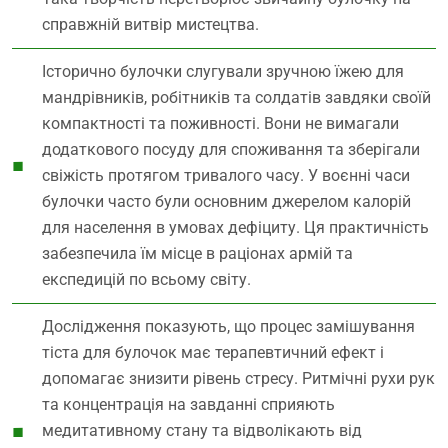
справжній витвір мистецтва.
Історично булочки слугували зручною їжею для
мандрівників, робітників та солдатів завдяки своїй
компактності та поживності. Вони не вимагали
додаткового посуду для споживання та зберігали
свіжість протягом тривалого часу. У воєнні часи
булочки часто були основним джерелом калорій
для населення в умовах дефіциту. Ця практичність
забезпечила їм місце в раціонах армій та
експедицій по всьому світу.
Дослідження показують, що процес замішування
тіста для булочок має терапевтичний ефект і
допомагає знизити рівень стресу. Ритмічні рухи рук
та концентрація на завданні сприяють
медитативному стану та відволікають від