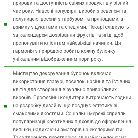
природи та доступність свіжих продуктів у різний
час року. Навесні популярні вироби з ревенем та
полуницею, восени з гарбузом та прянощами, а
взимку з цукатами та спеціями. Пекарі слідкують
за календарем дозрівання фруктів та ягід, щоб
пропонувати клієнтам найсвіжіші начинки. Ця
гармонія з природою робить кожну булочку
унікальним відображенням пори року.
Мистецтво декорування булочок включає
використання глазурі, посипок, насіння та їстівних
квітів для створення візуально привабливих
виробів. Професійні кондитери витрачають години
на розробку дизайну, що поєднує естетику зі
смаковими якостями. Соціальні мережі сприяли
популяризації креативних підходів до оформлення
випічки, надихаючи аматорів на експерименти.
Така творчість перетворює звичайну булочку на