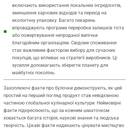
включають використання локальних інгредієнтів,
зменшення харчових відходів та перехід на
екологічну упаковку. Багато пекарень
впроваджують програми переробки залишків тіста
або пожертвування непроданої випічки
благодійним організаціям. Свідоме споживання
стає важливим фактором вибору для сучасних
покупців, що впливає на стратегії виробників. Ці
зусилля допомагають зберегти планету для
майбутніх поколінь.
Захоплюючі факти про булочки демонструють, як цей
простий на перший погляд продукт став невідємною
частиною глобальної кулінарної культури. Неймовірні
факти підкреслюють, що за кожним шматочком
ховається багата історія, наукові знання та людська
творчість. Цікаві факти надихають цінувати мистецтво