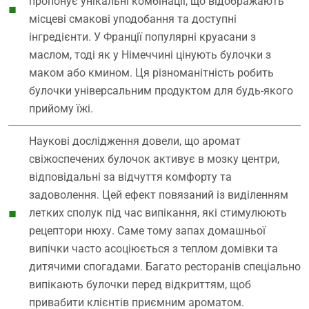
пропонує унікальні комбінації, що відображають
місцеві смакові уподобання та доступні
інгредієнти. У Франції популярні круасани з
маслом, тоді як у Німеччині цінують булочки з
маком або кмином. Ця різноманітність робить
булочки універсальним продуктом для будь-якого
прийому їжі.
Наукові дослідження довели, що аромат
свіжоспечених булочок активує в мозку центри,
відповідальні за відчуття комфорту та
задоволення. Цей ефект повязаний із виділенням
летких сполук під час випікання, які стимулюють
рецептори нюху. Саме тому запах домашньої
випічки часто асоціюється з теплом домівки та
дитячими спогадами. Багато ресторанів спеціально
випікають булочки перед відкриттям, щоб
привабити клієнтів приємним ароматом.