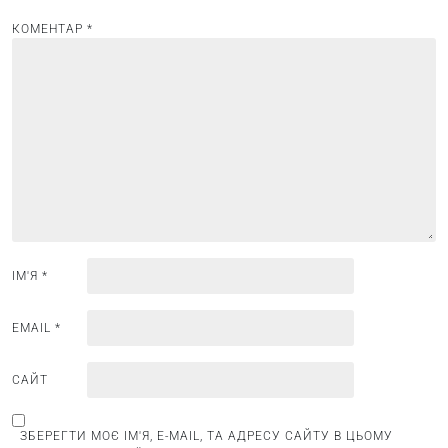
ц
і
КОМЕНТАР
*
я
з
а
п
и
с
і
в
ІМ'Я
*
EMAIL
*
САЙТ
ЗБЕРЕГТИ МОЄ ІМ'Я, E-MAIL, ТА АДРЕСУ САЙТУ В ЦЬОМУ