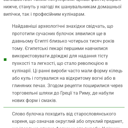
нижче, стануть у нагоді як шанувальникам домашньої
випічки, так і професійним кулінарам.
Найдавніші археологічні знахідки свідчать, що
прототипи сучасних булочок зявилися ще в
давньому Єгипті близько чотирьох тисяч років
тому. Єгипетські пекарі першими навчилися
використовувати дріжджі для надання тісту
пухкості та легкості, що стало революцією в
кулінарії. Ці ранні вироби часто мали форму кілець
або куль і готувалися на відкритому вогні або в
глиняних печах. Згодом рецепти поширилися через
торговельні шляхи до Греції та Риму, де набули
нових форм і смаків.
Слово булочка походить від старословянського
кореня, що означав округлий або опуклий предмет,