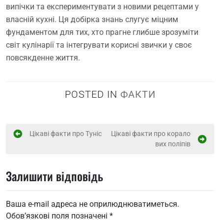
випічки та експериментувати з новими рецептами у
власній кухні. Ця добірка знань слугує міцним
фундаментом для тих, хто прагне глибше зрозуміти
світ кулінарії та інтегрувати корисні звички у своє
повсякденне життя.
POSTED IN
ФАКТИ
Н
Цікаві факти про Туніс
Цікаві факти про корало
вих поліпів
а
в
Залишити відповідь
і
г
Ваша e-mail адреса не оприлюднюватиметься.
а
Обов’язкові поля позначені
*