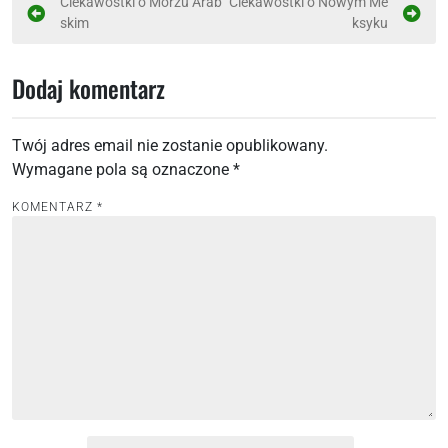
N
Ciekawostki o Morzu Arab
Ciekawostki o Nowym Me
skim
ksyku
a
w
Dodaj komentarz
i
g
Twój adres email nie zostanie opublikowany.
a
Wymagane pola są oznaczone
*
c
j
KOMENTARZ
*
a
w
p
i
s
u