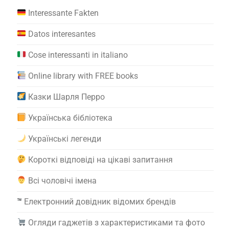
Interessante Fakten
Datos interesantes
Cose interessanti in italiano
Online library with FREE books
Казки Шарля Перро
Українська бібліотека
Українські легенди
Короткі відповіді на цікаві запитання
Всі чоловічі імена
™️
Електронний довідник відомих брендів
Огляди гаджетів з характеристиками та фото