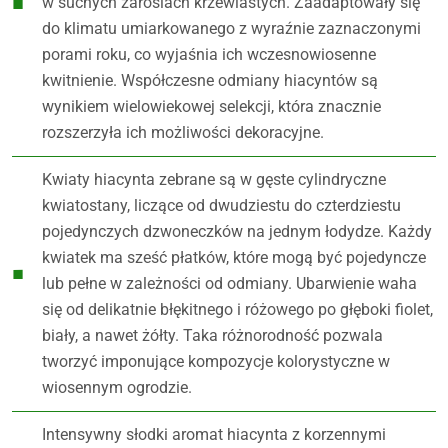
w suchych zaroślach krzewiastych. Zaadaptowały się
do klimatu umiarkowanego z wyraźnie zaznaczonymi
porami roku, co wyjaśnia ich wczesnowiosenne
kwitnienie. Współczesne odmiany hiacyntów są
wynikiem wielowiekowej selekcji, która znacznie
rozszerzyła ich możliwości dekoracyjne.
Kwiaty hiacynta zebrane są w gęste cylindryczne
kwiatostany, liczące od dwudziestu do czterdziestu
pojedynczych dzwoneczków na jednym łodydze. Każdy
kwiatek ma sześć płatków, które mogą być pojedyncze
lub pełne w zależności od odmiany. Ubarwienie waha
się od delikatnie błękitnego i różowego po głęboki fiolet,
biały, a nawet żółty. Taka różnorodność pozwala
tworzyć imponujące kompozycje kolorystyczne w
wiosennym ogrodzie.
Intensywny słodki aromat hiacynta z korzennymi