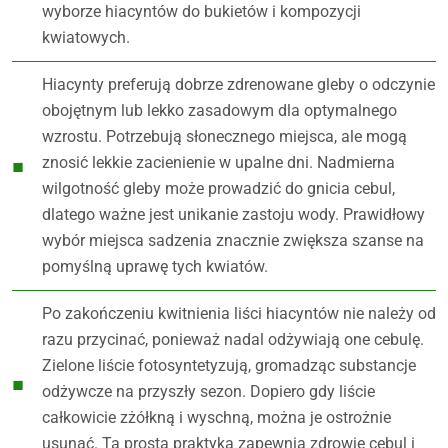
wyborze hiacyntów do bukietów i kompozycji
kwiatowych.
Hiacynty preferują dobrze zdrenowane gleby o odczynie
obojętnym lub lekko zasadowym dla optymalnego
wzrostu. Potrzebują słonecznego miejsca, ale mogą
znosić lekkie zacienienie w upalne dni. Nadmierna
wilgotność gleby może prowadzić do gnicia cebul,
dlatego ważne jest unikanie zastoju wody. Prawidłowy
wybór miejsca sadzenia znacznie zwiększa szanse na
pomyślną uprawę tych kwiatów.
Po zakończeniu kwitnienia liści hiacyntów nie należy od
razu przycinać, ponieważ nadal odżywiają one cebulę.
Zielone liście fotosyntetyzują, gromadząc substancje
odżywcze na przyszły sezon. Dopiero gdy liście
całkowicie zżółkną i wyschną, można je ostrożnie
usunąć. Ta prosta praktyka zapewnia zdrowie cebul i