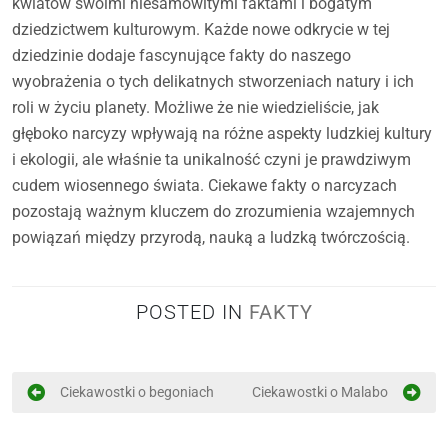
kwiatów swoimi niesamowitymi faktami i bogatym
dziedzictwem kulturowym. Każde nowe odkrycie w tej
dziedzinie dodaje fascynujące fakty do naszego
wyobrażenia o tych delikatnych stworzeniach natury i ich
roli w życiu planety. Możliwe że nie wiedzieliście, jak
głęboko narcyzy wpływają na różne aspekty ludzkiej kultury
i ekologii, ale właśnie ta unikalność czyni je prawdziwym
cudem wiosennego świata. Ciekawe fakty o narcyzach
pozostają ważnym kluczem do zrozumienia wzajemnych
powiązań między przyrodą, nauką a ludzką twórczością.
POSTED IN
FAKTY
N
Ciekawostki o begoniach
Ciekawostki o Malabo
a