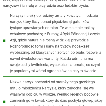
narcyzów i ich rolę w przyrodzie oraz ludzkim życiu.
Narcyzy należą do rodziny amarylkowatych i rodzaju
narcyz, który liczy ponad pięćdziesiąt gatunków i
tysiące uprawianych odmian. Te wieloletnie rośliny
cebulowe pochodzą z Europy, Afryki Północnej i części
Azji, gdzie naturalnie rosną w dzikiej przyrodzie.
Różnorodność form i barw narcyzów поражает
wyobraźnię, od klasycznych żółtych po białe, różowe, a
nawet dwukolorowe warianty. Każda odmiana ma
swoje cechy kwitnienia, wysokości i aromatu, co czyni
je popularnymi wśród ogrodników na całym świecie.
Nazwa narcyz pochodzi od starożytnego greckiego
mitu o młodzieńcu Narcyzie, który zakochał się we
własnym odbiciu w wodzie. Według legendy bogowie
zamienili go w kwiat, który do dziś pochyla głowę, jakby