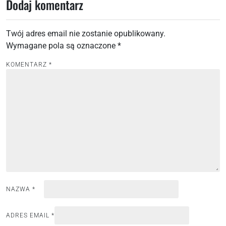
w
Dodaj komentarz
i
g
Twój adres email nie zostanie opublikowany.
a
Wymagane pola są oznaczone
*
c
KOMENTARZ
*
j
a
w
p
i
s
u
NAZWA
*
ADRES EMAIL
*