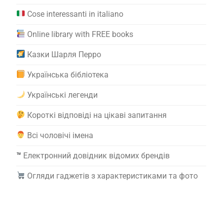
Cose interessanti in italiano
Online library with FREE books
Казки Шарля Перро
Українська бібліотека
Українські легенди
Короткі відповіді на цікаві запитання
Всі чоловічі імена
™️
Електронний довідник відомих брендів
Огляди гаджетів з характеристиками та фото