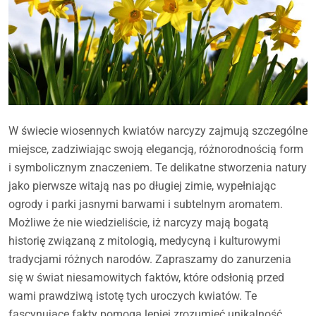
W świecie wiosennych kwiatów narcyzy zajmują szczególne
miejsce, zadziwiając swoją elegancją, różnorodnością form
i symbolicznym znaczeniem. Te delikatne stworzenia natury
jako pierwsze witają nas po długiej zimie, wypełniając
ogrody i parki jasnymi barwami i subtelnym aromatem.
Możliwe że nie wiedzieliście, iż narcyzy mają bogatą
historię związaną z mitologią, medycyną i kulturowymi
tradycjami różnych narodów. Zapraszamy do zanurzenia
się w świat niesamowitych faktów, które odsłonią przed
wami prawdziwą istotę tych uroczych kwiatów. Te
fascynujące fakty pomogą lepiej zrozumieć unikalność