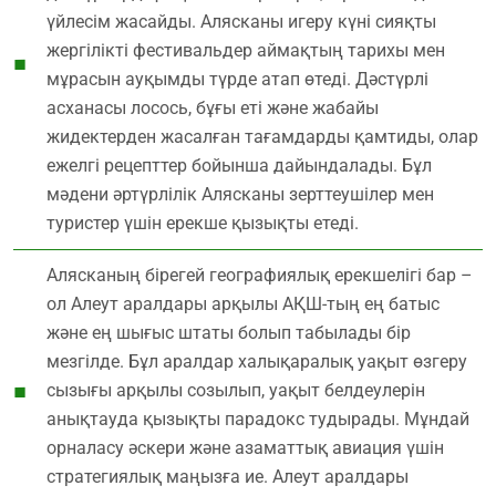
үйлесім жасайды. Алясканы игеру күні сияқты
жергілікті фестивальдер аймақтың тарихы мен
мұрасын ауқымды түрде атап өтеді. Дәстүрлі
асханасы лосось, бұғы еті және жабайы
жидектерден жасалған тағамдарды қамтиды, олар
ежелгі рецепттер бойынша дайындалады. Бұл
мәдени әртүрлілік Алясканы зерттеушілер мен
туристер үшін ерекше қызықты етеді.
Алясканың бірегей географиялық ерекшелігі бар –
ол Алеут аралдары арқылы АҚШ-тың ең батыс
және ең шығыс штаты болып табылады бір
мезгілде. Бұл аралдар халықаралық уақыт өзгеру
сызығы арқылы созылып, уақыт белдеулерін
анықтауда қызықты парадокс тудырады. Мұндай
орналасу әскери және азаматтық авиация үшін
стратегиялық маңызға ие. Алеут аралдары