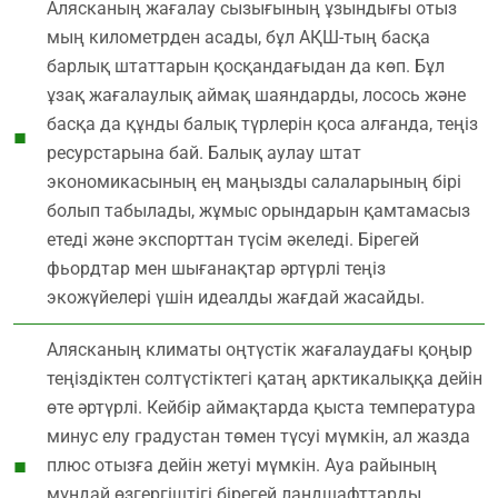
Алясканың жағалау сызығының ұзындығы отыз
мың километрден асады, бұл АҚШ-тың басқа
барлық штаттарын қосқандағыдан да көп. Бұл
ұзақ жағалаулық аймақ шаяндарды, лосось және
басқа да құнды балық түрлерін қоса алғанда, теңіз
ресурстарына бай. Балық аулау штат
экономикасының ең маңызды салаларының бірі
болып табылады, жұмыс орындарын қамтамасыз
етеді және экспорттан түсім әкеледі. Бірегей
фьордтар мен шығанақтар әртүрлі теңіз
экожүйелері үшін идеалды жағдай жасайды.
Алясканың климаты оңтүстік жағалаудағы қоңыр
теңіздіктен солтүстіктегі қатаң арктикалыққа дейін
өте әртүрлі. Кейбір аймақтарда қыста температура
минус елу градустан төмен түсуі мүмкін, ал жазда
плюс отызға дейін жетуі мүмкін. Ауа райының
мұндай өзгергіштігі бірегей ландшафттарды