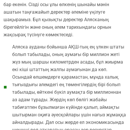
бар екенін. Сізді осы ұлы өлкенің шынайы мәнін
ашатын таңғажайып деректер әлеміне үңілуге
шақырамыз. Бұл қызықты деректер Алясканың
бірегейлігін және оның әлем тарихындағы орнын
жақсырақ түсінуге көмектеседі.
Аляска ауданы бойынша АҚШ-тың ең үлкен штаты
болып табылады, оның аумағы бір миллион жеті
жүз мың шаршы километрден асады, бұл жиырма
екі кіші штаттың жалпы аумағынан да көп.
Осындай өлшемдерге қарамастан, мұнда халық
тығыздығы әлемдегі ең төменгілердің бірі болып
табылады, өйткені бүкіл аумақта бір миллионнан
аз адам тұрады. Жердің көп бөлігі жабайы
табиғатпен бұзылмаған күйінде қалып, аймақты
шытырман оқиға әуесқойлары үшін нағыз жұмаққа
айналдырады. Дәл осы жерде ел экономикасында
шешуші рөл атқаратын орасан зор ресурстар