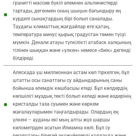
гранитті массив бүкіл әлемнен альпинистерді
тартады, дегенмен оның шыңын бағындыру ең
күрделі сынақтардың бірі болып саналады.
Таудағы климаттық жағдайлар өте қатаң,
температура минус қырық градустан төмен түсуі
мүмкін. Денали атауы түпкілікті атабаск халқының
тілінен шыққан және «үлкен» немесе «биік» дегенді
білдіреді.
Аляскада үш миллионнан астам көл тіркелген, бұл
штатты осы санаттағы су айдындарының саны
бойынша әлемдік көшбасшы етеді. Бұл көлдердің
көпшілігі мұздық текті болып келеді және өздерінің
кристалды таза суымен және көркем
жағалауларымен таңғалдырады. Олардың ең
үлкені – ауданы екі мың алты жүз шаршы
километрден асатын Илиамна көлі. Бұл су
ресурстары бірегей экожүйелерді қолдауда және