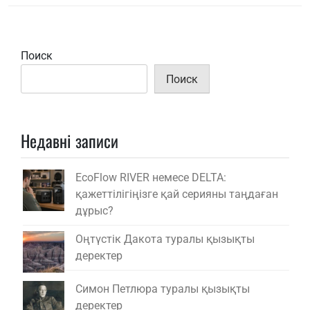
Поиск
Поиск
Недавні записи
EcoFlow RIVER немесе DELTA:
қажеттілігіңізге қай серияны таңдаған
дұрыс?
Оңтүстік Дакота туралы қызықты
деректер
Симон Петлюра туралы қызықты
деректер