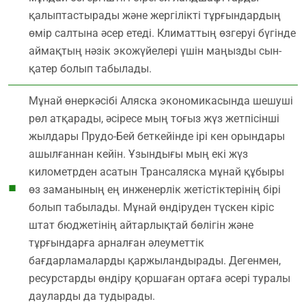
қалыптастырады және жергілікті тұрғындардың
өмір салтына әсер етеді. Климаттың өзгеруі бүгінде
аймақтың нәзік экожүйелері үшін маңызды сын-
қатер болып табылады.
Мұнай өнеркәсібі Аляска экономикасында шешуші
рөл атқарады, әсіресе мың тоғыз жүз жетпісінші
жылдары Прудо-Бей беткейінде ірі кен орындары
ашылғаннан кейін. Ұзындығы мың екі жүз
километрден асатын Трансаляска мұнай құбыры
өз заманының ең инженерлік жетістіктерінің бірі
болып табылады. Мұнай өндіруден түскен кіріс
штат бюджетінің айтарлықтай бөлігін және
тұрғындарға арналған әлеуметтік
бағдарламаларды қаржыландырады. Дегенмен,
ресурстарды өндіру қоршаған ортаға әсері туралы
дауларды да тудырады.