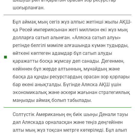
шоғырланған.
Бұл аймақ мың сегіз жүз алпыс жетінші жылы АҚШ-
қа Ресей империясынан жеті миллион екі жүз мың
долларға сатып алынған. «Аляска сатып алуы»
ретінде белгілі мәміле алғашында күмән тудырды,
өйткені көптеген адамдар бұл сатып алуды
қаражатты босқа жұмсау деп санады. Дегенмен,
кейіннен бұл жерде алтынның, мұнайдың және
басқа да құнды ресурстардың орасан зор қорлары
бар екені анықталды. Бүгінде Аляска АҚШ үшін
экономикалық және әскери жағынан стратегиялық
маңызды аймақ болып табылады.
Солтүстік Американың ең биік шыңы Денали тауы
дәл Аляскада орналасқан және теңіз деңгейінен
алты мың жүз тоқсан метрге көтеріледі. Бұл алып