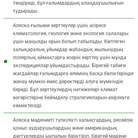
төндіреді, бұл ғалымдардың алаңдаушылығын
тудырады.
Аляска ғылыми зерттеулер үшін, әсіресе
климатология, геология және экология салалары
үшін маңызды орын болып табылады. Көптеген
халықаралық ұйымдар жаһандық жылынудың
полярлық аймақтарға әсерін зерттеу үшін мұнда
экспедициялар ұйымдастырады. Бірегей табиғи
жағдайлар ғалымдарға әлемнің басқа бөліктерінде
жинау мүмкін емес деректерді алуға мүмкіндік
береді. Бұл зерттеулердің нәтижелері климат
өзгерістеріне бейімделу стратегияларын әзірлеуге
көмектеседі.
Аляска мәдениеті түпкілікті халықтардың, ресейлік
қоныс аударушылардың және американдық
дәстүрлердің ықпалын біріктіріп, бірегей мәдени