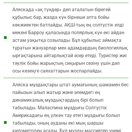
Аляскада «ақ түндер» деп аталатын бірегей
құбылыс бар, жазда күн бірнеше апта бойы
көкжиектен батпайды. АҚШ-тың ең солтүстік елді
мекені Барроу қаласында полярлық күн екі айдан
астам уақытқа созылады. Бұл құбылыс аймақта
тұратын жануарлар мен адамдардың биологиялық
ырғақтарына айтарлықтай әсер етеді. Туристер жиі
тәулік бойы жарықтың сиқырын сезіну үшін дәл
осы кезеңге саяхаттарын жоспарлайды.
Аляска мұздықтары штат аумағының шамамен бес
пайызын алып жатыр және әлемдегі ең
динамикалық мұздықтардың бірі болып
табылады. Маласпина мұздығы Солтүстік
Америкадағы ең үлкен тау етегі мұздығы болып
табылады, оның ауданы екі мың шаршы
километрден асады. Бұл мұзды массивтер үнемі