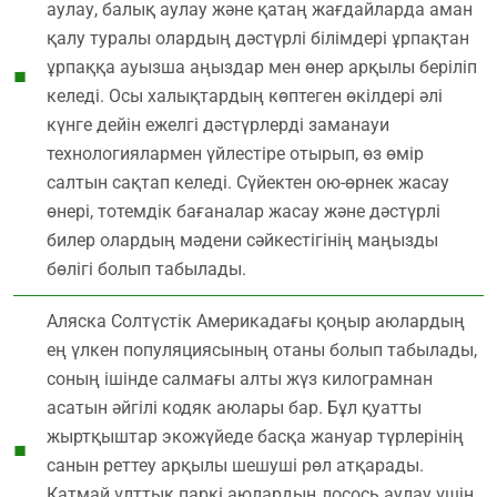
аулау, балық аулау және қатаң жағдайларда аман
қалу туралы олардың дәстүрлі білімдері ұрпақтан
ұрпаққа ауызша аңыздар мен өнер арқылы беріліп
келеді. Осы халықтардың көптеген өкілдері әлі
күнге дейін ежелгі дәстүрлерді заманауи
технологиялармен үйлестіре отырып, өз өмір
салтын сақтап келеді. Сүйектен ою-өрнек жасау
өнері, тотемдік бағаналар жасау және дәстүрлі
билер олардың мәдени сәйкестігінің маңызды
бөлігі болып табылады.
Аляска Солтүстік Америкадағы қоңыр аюлардың
ең үлкен популяциясының отаны болып табылады,
соның ішінде салмағы алты жүз килограмнан
асатын әйгілі кодяк аюлары бар. Бұл қуатты
жыртқыштар экожүйеде басқа жануар түрлерінің
санын реттеу арқылы шешуші рөл атқарады.
Катмай ұлттық паркі аюлардың лосось аулау үшін