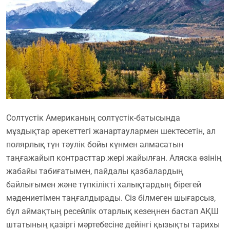
Солтүстік Американың солтүстік-батысында
мұздықтар әрекеттегі жанартаулармен шектесетін, ал
полярлық түн тәулік бойы күнмен алмасатын
таңғажайып контрасттар жері жайылған. Аляска өзінің
жабайы табиғатымен, пайдалы қазбалардың
байлығымен және түпкілікті халықтардың бірегей
мәдениетімен таңғалдырады. Сіз білмеген шығарсыз,
бұл аймақтың ресейлік отарлық кезеңнен бастап АҚШ
штатының қазіргі мәртебесіне дейінгі қызықты тарихы