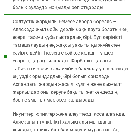
балық аулауда маңызды рөл атқарады.
Солтүстік жарқылы немесе аврора борелис –
Аляскада жыл бойы дерлік бақылауға болатын ең
әсерлі табиғи құбылыстардың бірі. Бұл көріністі
тамашалаудың ең жақсы уақыты қыркүйектен
сәуірге дейінгі кезеңге сәйкес келеді, түндер
ұзарып, қараңғыланады. Фэрбанкс қаласы
табиғаттың осы ғажайыбын бақылау үшін әлемдегі
ең үздік орындардың бірі болып саналады.
Аспандағы жарқын жасыл, күлгін және қызғылт
жарқылдар оны көруге бақыты жеткендердің
бәріне ұмытылмас әсер қалдырады.
Инуиттер, юпиктер және алеуттерді қоса алғанда,
Алясканың түпкілікті халықтары мыңдаған
жылдық тарихы бар бай мәдени мұраға ие. Аң