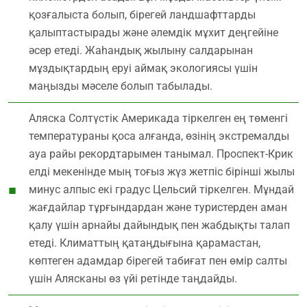
қозғалыста болып, бірегей ландшафттарды
қалыптастырады және әлемдік мұхит деңгейіне
әсер етеді. Жаһандық жылыну салдарынан
мұздықтардың еруі аймақ экологиясы үшін
маңызды мәселе болып табылады.
Аляска Солтүстік Америкада тіркелген ең төменгі
температураны қоса алғанда, өзінің экстремалды
ауа райы рекордтарымен танымал. Проспект-Крик
елді мекенінде мың тоғыз жүз жетпіс бірінші жылы
минус алпыс екі градус Цельсий тіркелген. Мұндай
жағдайлар тұрғындардан және туристерден аман
қалу үшін арнайы дайындық пен жабдықты талап
етеді. Климаттың қатаңдығына қарамастан,
көптеген адамдар бірегей табиғат пен өмір салты
үшін Алясканы өз үйі ретінде таңдайды.