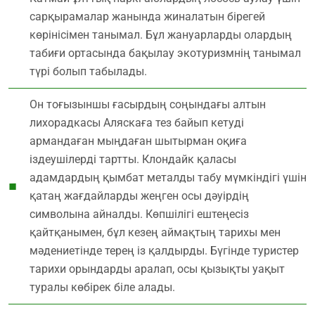
сарқырамалар жанында жиналатын бірегей
көрінісімен танымал. Бұл жануарларды олардың
табиғи ортасында бақылау экотуризмнің танымал
түрі болып табылады.
Он тоғызыншы ғасырдың соңындағы алтын
лихорадкасы Аляскаға тез байып кетуді
армандаған мыңдаған шытырман оқиға
іздеушілерді тартты. Клондайк қаласы
адамдардың қымбат металды табу мүмкіндігі үшін
қатаң жағдайларды жеңген осы дәуірдің
символына айналды. Көпшілігі ештеңесіз
қайтқанымен, бұл кезең аймақтың тарихы мен
мәдениетінде терең із қалдырды. Бүгінде туристер
тарихи орындарды аралап, осы қызықты уақыт
туралы көбірек біле алады.