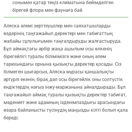
сонымен қатар теңіз климатына бейімделген
бірегей флора мен фаунаға бай.
Аляска әлемі зерттеушілер мен саяхатшыларды
өздерінің таңғажайып деректері мен табиғаттың
жабайы сұлулығымен таңғалдыруды жалғастыруда.
Бұл аймақтағы әрбір жаңа ашылым осы өлкенің
бірегейлігі туралы білімімізге және оның әлем
тарихындағы орнына қызықты деректер қосады. Сіз
білмеген шығарсыз, Аляска мұрасы қаншалықты
әртүрлі екенін, бірақ дәл осы бірегейлік оны солтүстік
ендіктердің нағыз інжу-маржанына айналдырады. Бұл
таңғажайып аймақ туралы қызықты деректер табиғат,
мәдениет және адамның ізденімпаздығы арасындағы
өзара байланысты түсінудің маңызды кілті болып қала
береді.