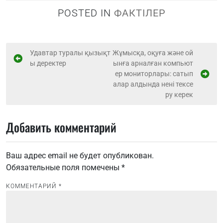
POSTED IN
ФАКТІЛЕР
Н
Удавтар туралы қызықт
Жұмысқа, оқуға және ой
ы деректер
ынға арналған компьют
а
ер мониторлары: сатып
в
алар алдында нені тексе
и
ру керек
г
Добавить комментарий
а
ц
и
Ваш адрес email не будет опубликован.
Обязательные поля помечены
*
я
п
КОММЕНТАРИЙ
*
о
з