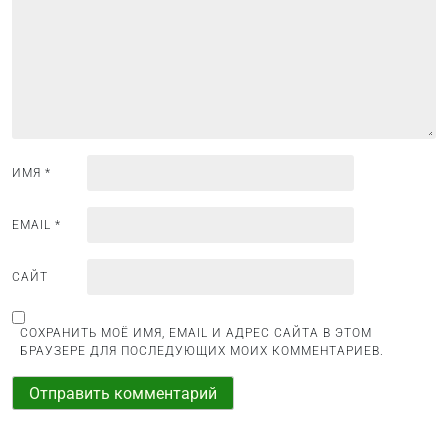
а
п
и
с
я
м
ИМЯ
*
EMAIL
*
САЙТ
СОХРАНИТЬ МОЁ ИМЯ, EMAIL И АДРЕС САЙТА В ЭТОМ
БРАУЗЕРЕ ДЛЯ ПОСЛЕДУЮЩИХ МОИХ КОММЕНТАРИЕВ.