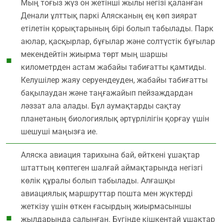
Мың тоғыз жүз он жетінші жылы негізі қаланған
Денали ұлттық паркі Алясканың ең көп зиярат
етілетін қорықтарының бірі болып табылады. Парк
аюлар, қасқырлар, бұғылар және солтүстік бұғылар
мекендейтін жиырма төрт мың шаршы
километрден астам жабайы табиғатты қамтиды.
Келушілер жаяу серуендеуден, жабайы табиғатты
бақылаудан және таңғажайып пейзаждардан
ләззат ала алады. Бұл аумақтарды сақтау
планетаның биологиялық әртүрлілігін қорғау үшін
шешуші маңызға ие.
Аляска авиация тарихына бай, өйткені ұшақтар
штаттың көптеген шалғай аймақтарында негізгі
көлік құралы болып табылады. Алғашқы
авиациялық маршруттар пошта мен жүктерді
жеткізу үшін өткен ғасырдың жиырмасыншы
жылдарында салынған. Бүгінде кішкентай ұшақтар