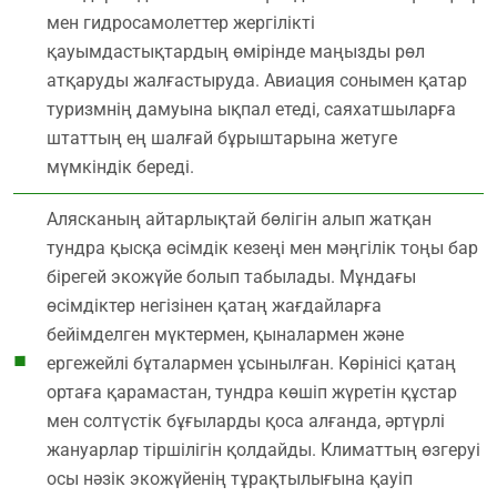
мен гидросамолеттер жергілікті
қауымдастықтардың өмірінде маңызды рөл
атқаруды жалғастыруда. Авиация сонымен қатар
туризмнің дамуына ықпал етеді, саяхатшыларға
штаттың ең шалғай бұрыштарына жетуге
мүмкіндік береді.
Алясканың айтарлықтай бөлігін алып жатқан
тундра қысқа өсімдік кезеңі мен мәңгілік тоңы бар
бірегей экожүйе болып табылады. Мұндағы
өсімдіктер негізінен қатаң жағдайларға
бейімделген мүктермен, қыналармен және
ергежейлі бұталармен ұсынылған. Көрінісі қатаң
ортаға қарамастан, тундра көшіп жүретін құстар
мен солтүстік бұғыларды қоса алғанда, әртүрлі
жануарлар тіршілігін қолдайды. Климаттың өзгеруі
осы нәзік экожүйенің тұрақтылығына қауіп