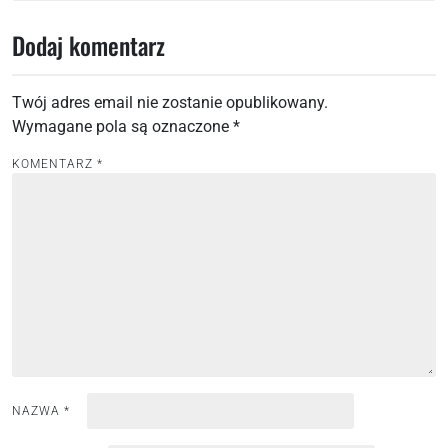
w
i
Dodaj komentarz
g
a
Twój adres email nie zostanie opublikowany.
c
Wymagane pola są oznaczone
*
j
KOMENTARZ
*
a
w
p
i
s
u
NAZWA
*