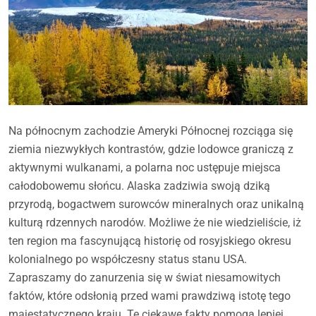
Na północnym zachodzie Ameryki Północnej rozciąga się
ziemia niezwykłych kontrastów, gdzie lodowce graniczą z
aktywnymi wulkanami, a polarna noc ustępuje miejsca
całodobowemu słońcu. Alaska zadziwia swoją dziką
przyrodą, bogactwem surowców mineralnych oraz unikalną
kulturą rdzennych narodów. Możliwe że nie wiedzieliście, iż
ten region ma fascynującą historię od rosyjskiego okresu
kolonialnego po współczesny status stanu USA.
Zapraszamy do zanurzenia się w świat niesamowitych
faktów, które odsłonią przed wami prawdziwą istotę tego
majestatycznego kraju. Te ciekawe fakty pomogą lepiej