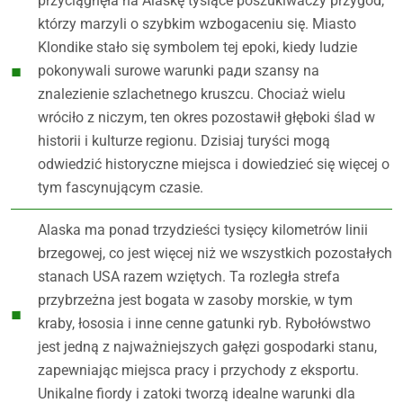
przyciągnęła na Alaskę tysiące poszukiwaczy przygód,
którzy marzyli o szybkim wzbogaceniu się. Miasto
Klondike stało się symbolem tej epoki, kiedy ludzie
pokonywali surowe warunki ради szansy na
znalezienie szlachetnego kruszcu. Chociaż wielu
wróciło z niczym, ten okres pozostawił głęboki ślad w
historii i kulturze regionu. Dzisiaj turyści mogą
odwiedzić historyczne miejsca i dowiedzieć się więcej o
tym fascynującym czasie.
Alaska ma ponad trzydzieści tysięcy kilometrów linii
brzegowej, co jest więcej niż we wszystkich pozostałych
stanach USA razem wziętych. Ta rozległa strefa
przybrzeżna jest bogata w zasoby morskie, w tym
kraby, łososia i inne cenne gatunki ryb. Rybołówstwo
jest jedną z najważniejszych gałęzi gospodarki stanu,
zapewniając miejsca pracy i przychody z eksportu.
Unikalne fiordy i zatoki tworzą idealne warunki dla