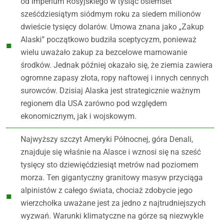
od Imperium Rosyjskiego w tysiąc osiemset
sześćdziesiątym siódmym roku za siedem milionów
dwieście tysięcy dolarów. Umowa znana jako „Zakup
Alaski” początkowo budziła sceptycyzm, ponieważ
wielu uważało zakup za bezcelowe marnowanie
środków. Jednak później okazało się, że ziemia zawiera
ogromne zapasy złota, ropy naftowej i innych cennych
surowców. Dzisiaj Alaska jest strategicznie ważnym
regionem dla USA zarówno pod względem
ekonomicznym, jak i wojskowym.
Najwyższy szczyt Ameryki Północnej, góra Denali,
znajduje się właśnie na Alasce i wznosi się na sześć
tysięcy sto dziewięćdziesiąt metrów nad poziomem
morza. Ten gigantyczny granitowy masyw przyciąga
alpinistów z całego świata, chociaż zdobycie jego
wierzchołka uważane jest za jedno z najtrudniejszych
wyzwań. Warunki klimatyczne na górze są niezwykle