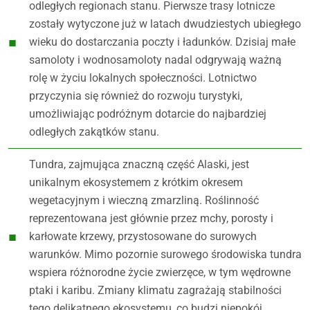
odległych regionach stanu. Pierwsze trasy lotnicze
zostały wytyczone już w latach dwudziestych ubiegłego
wieku do dostarczania poczty i ładunków. Dzisiaj małe
samoloty i wodnosamoloty nadal odgrywają ważną
rolę w życiu lokalnych społeczności. Lotnictwo
przyczynia się również do rozwoju turystyki,
umożliwiając podróżnym dotarcie do najbardziej
odległych zakątków stanu.
Tundra, zajmująca znaczną część Alaski, jest
unikalnym ekosystemem z krótkim okresem
wegetacyjnym i wieczną zmarzliną. Roślinność
reprezentowana jest głównie przez mchy, porosty i
karłowate krzewy, przystosowane do surowych
warunków. Mimo pozornie surowego środowiska tundra
wspiera różnorodne życie zwierzęce, w tym wędrowne
ptaki i karibu. Zmiany klimatu zagrażają stabilności
tego delikatnego ekosystemu, co budzi niepokój