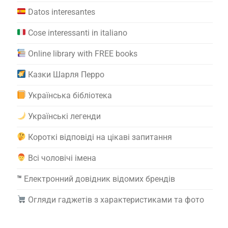
Datos interesantes
Cose interessanti in italiano
Online library with FREE books
Казки Шарля Перро
Українська бібліотека
Українські легенди
Короткі відповіді на цікаві запитання
Всі чоловічі імена
™️
Електронний довідник відомих брендів
Огляди гаджетів з характеристиками та фото