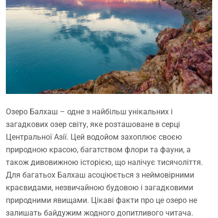
Озеро Балхаш – одне з найбільш унікальних і
загадкових озер світу, яке розташоване в серці
Центральної Азії. Цей водойом захоплює своєю
природною красою, багатством флори та фауни, а
також дивовижною історією, що налічує тисячоліття.
Для багатьох Балхаш асоціюється з неймовірними
краєвидами, незвичайною будовою і загадковими
природними явищами. Цікаві факти про це озеро не
залишать байдужим жодного допитливого читача.