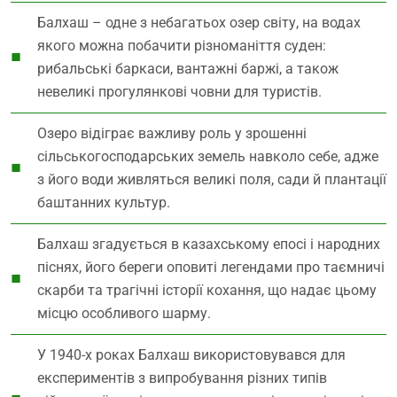
Балхаш – одне з небагатьох озер світу, на водах
якого можна побачити різноманіття суден:
рибальські баркаси, вантажні баржі, а також
невеликі прогулянкові човни для туристів.
Озеро відіграє важливу роль у зрошенні
сільськогосподарських земель навколо себе, адже
з його води живляться великі поля, сади й плантації
баштанних культур.
Балхаш згадується в казахському епосі і народних
піснях, його береги оповиті легендами про таємничі
скарби та трагічні історії кохання, що надає цьому
місцю особливого шарму.
У 1940-х роках Балхаш використовувався для
експериментів з випробування різних типів