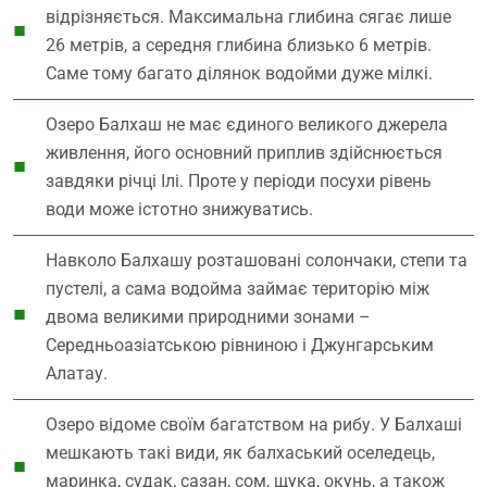
відрізняється. Максимальна глибина сягає лише
26 метрів, а середня глибина близько 6 метрів.
Саме тому багато ділянок водойми дуже мілкі.
Озеро Балхаш не має єдиного великого джерела
живлення, його основний приплив здійснюється
завдяки річці Ілі. Проте у періоди посухи рівень
води може істотно знижуватись.
Навколо Балхашу розташовані солончаки, степи та
пустелі, а сама водойма займає територію між
двома великими природними зонами –
Середньоазіатською рівниною і Джунгарським
Алатау.
Озеро відоме своїм багатством на рибу. У Балхаші
мешкають такі види, як балхаський оселедець,
маринка, судак, сазан, сом, щука, окунь, а також