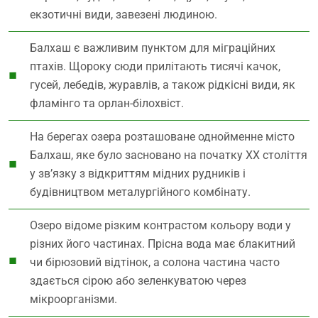
екзотичні види, завезені людиною.
Балхаш є важливим пунктом для міграційних
птахів. Щороку сюди прилітають тисячі качок,
гусей, лебедів, журавлів, а також рідкісні види, як
фламінго та орлан-білохвіст.
На берегах озера розташоване однойменне місто
Балхаш, яке було засновано на початку XX століття
у зв’язку з відкриттям мідних рудників і
будівництвом металургійного комбінату.
Озеро відоме різким контрастом кольору води у
різних його частинах. Прісна вода має блакитний
чи бірюзовий відтінок, а солона частина часто
здається сірою або зеленкуватою через
мікроорганізми.