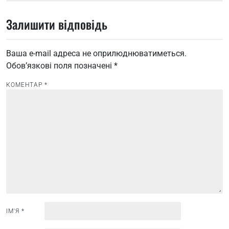
в
Залишити відповідь
і
г
Ваша e-mail адреса не оприлюднюватиметься.
а
Обов’язкові поля позначені
*
ц
і
КОМЕНТАР
*
я
з
а
п
и
с
і
в
ІМ'Я
*