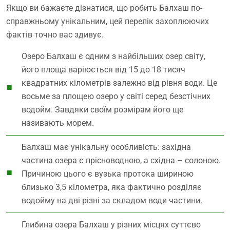
Якщо ви бажаєте дізнатися, що робить Балхаш по-
справжньому унікальним, цей перелік захоплюючих
фактів точно вас здивує.
Озеро Балхаш є одним з найбільших озер світу,
його площа варіюється від 15 до 18 тисяч
квадратних кілометрів залежно від рівня води. Це
восьме за площею озеро у світі серед безстічних
водойм. Завдяки своїм розмірам його ще
називають морем.
Балхаш має унікальну особливість: західна
частина озера є прісноводною, а східна – солоною.
Причиною цього є вузька протока шириною
близько 3,5 кілометра, яка фактично розділяє
водойму на дві різні за складом води частини.
Глибина озера Балхаш у різних місцях суттєво