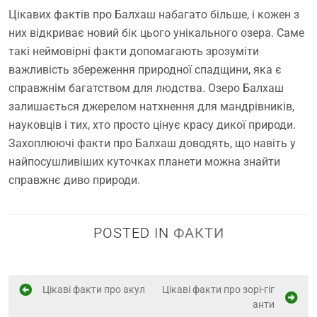
Цікавих фактів про Балхаш набагато більше, і кожен з
них відкриває новий бік цього унікального озера. Саме
такі неймовірні факти допомагають зрозуміти
важливість збереження природної спадщини, яка є
справжнім багатством для людства. Озеро Балхаш
залишається джерелом натхнення для мандрівників,
науковців і тих, хто просто цінує красу дикої природи.
Захоплюючі факти про Балхаш доводять, що навіть у
найпосушливіших куточках планети можна знайти
справжнє диво природи.
POSTED IN
ФАКТИ
Н
Цікаві факти про акул
Цікаві факти про зорі-гіг
анти
а