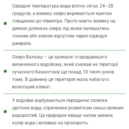
Середня температура води влітку сягає 24–28
градусів, а взимку озеро вкривається кригою
товщиною до півметра. Проте навіть взимку на
деяких ділянках озера лід може залишатись
тонким або зовсім відсутнім через підводні
джерела.
Озеро Балхаш – це залишок стародавнього
величезного водойому, який існував на території
сучасного Казахстану ще понад 10 тисяч років
тому. В давнину ця територія мала набагато
вологіший клімат.
У водоймі відбуваються періодичні сплески
цвітіння води, спричинені розвитком синьо-зелених
водоростей. Це природне явище часом змінює
колір води і впливає на прозорість.