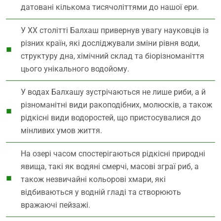
датовані кількома тисячоліттями до нашої ери.
У XX столітті Балхаш привернув увагу науковців із
різних країн, які досліджували зміни рівня води,
структуру дна, хімічний склад та біорізноманіття
цього унікального водойому.
У водах Балхашу зустрічаються не лише риби, а й
різноманітні види ракоподібних, молюсків, а також
рідкісні види водоростей, що пристосувалися до
мінливих умов життя.
На озері часом спостерігаються рідкісні природні
явища, такі як водяні смерчі, масові зграї риб, а
також незвичайні кольорові хмари, які
відбиваються у водній гладі та створюють
вражаючі пейзажі.