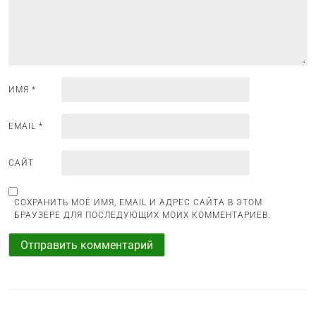
з
а
п
и
с
ИМЯ
*
я
м
EMAIL
*
САЙТ
СОХРАНИТЬ МОЁ ИМЯ, EMAIL И АДРЕС САЙТА В ЭТОМ
БРАУЗЕРЕ ДЛЯ ПОСЛЕДУЮЩИХ МОИХ КОММЕНТАРИЕВ.