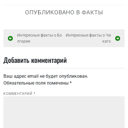
ОПУБЛИКОВАНО В
ФАКТЫ
Н
Интересные факты о Бо
Интересные факты о Чи
лгарии
каго
а
в
Добавить комментарий
и
г
Ваш адрес email не будет опубликован.
а
Обязательные поля помечены
*
ц
и
КОММЕНТАРИЙ
*
я
п
о