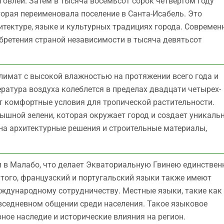
говлей. Затем в тысяча восемьсот сорок четвертом году
торая переименовала поселение в Санта-Исабель. Это
итектуре, языке и культурных традициях города. Современ
бретения страной независимости в тысяча девятьсот
имат с высокой влажностью на протяжении всего года и
ратура воздуха колеблется в пределах двадцати четырех-
ет комфортные условия для тропической растительности.
ышной зелени, которая окружает город и создает уникаль
на архитектурные решения и строительные материалы,
 в Малабо, что делает Экваториальную Гвинею единствен
того, французский и португальский языки также имеют
ждународному сотрудничеству. Местные языки, такие как
овседневном общении среди населения. Такое языковое
ное наследие и исторические влияния на регион.