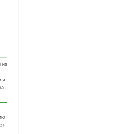
а
 из
й и
на
тию
ся