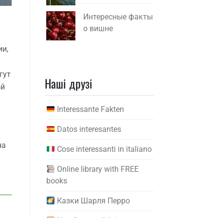
Интересные факты
о вишне
ии,
гут
Наші друзі
ой
Interessante Fakten
Datos interesantes
на
Cose interessanti in italiano
Online library with FREE
books
Казки Шарля Перро