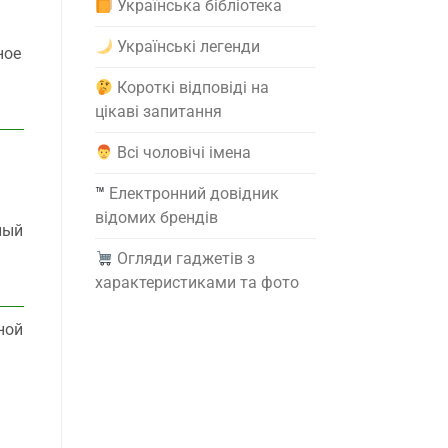
Українська бібліотека
Українські легенди
ное
Короткі відповіді на
цікаві запитання
Всі чоловічі імена
™️
Електронний довідник
відомих брендів
ный
Огляди гаджетів з
характеристиками та фото
ной