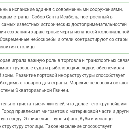
льные испанские здания с современными сооружениями,
одам страны. Собор Санта-Исабель, построенный в
из самых известных исторических достопримечательностей
ния сохранили характерные черты испанской колониально
 Современные небоскребы и отели контрастируют со стар
азвития столицы.
орая играла важную роль в торговле и транспортных связ
имает грузовые суда и рыболовецкие лодки, обеспечивая
 зоны. Развитие портовой инфраструктуры способствует
бходимых товаров для страны. Морские перевозки остают
стемы Экваториальной Гвинеи.
тельно триста тысяч жителей, что делает его крупнейшим
 Город привлекает мигрантов с материковой части и други
ную среду. Этнические группы фанг, буби и испанцы
труктуру столицы. Такое население способствует