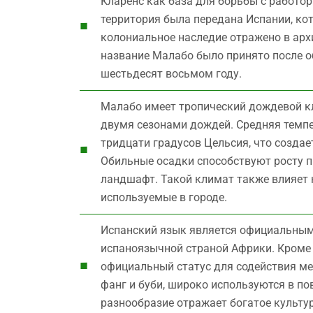
Кларенс как база для борьбы с работор
территория была передана Испании, ко
колониальное наследие отражено в арх
название Малабо было принято после о
шестьдесят восьмом году.
Малабо имеет тропический дождевой кл
двумя сезонами дождей. Средняя темпе
тридцати градусов Цельсия, что созда
Обильные осадки способствуют росту п
ландшафт. Такой климат также влияет 
используемые в городе.
Испанский язык является официальным
испаноязычной страной Африки. Кроме 
официальный статус для содействия ме
фанг и буби, широко используются в п
разнообразие отражает богатое культур