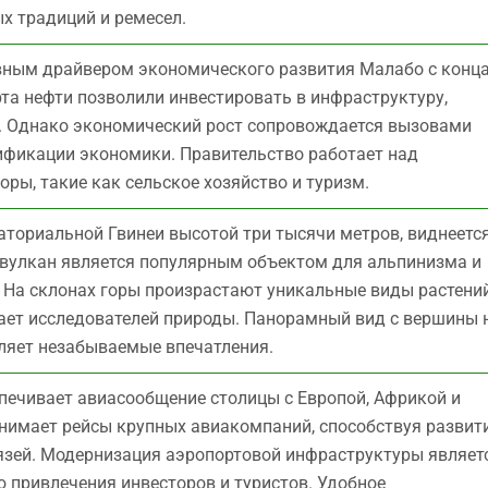
х традиций и ремесел.
ным драйвером экономического развития Малабо с конц
рта нефти позволили инвестировать в инфраструктуру,
а. Однако экономический рост сопровождается вызовами
ификации экономики. Правительство работает над
оры, такие как сельское хозяйство и туризм.
ториальной Гвинеи высотой три тысячи метров, виднеется
 вулкан является популярным объектом для альпинизма и
. На склонах горы произрастают уникальные виды растени
ает исследователей природы. Панорамный вид с вершины 
вляет незабываемые впечатления.
ечивает авиасообщение столицы с Европой, Африкой и
инимает рейсы крупных авиакомпаний, способствуя разви
язей. Модернизация аэропортовой инфраструктуры являет
ю привлечения инвесторов и туристов. Удобное