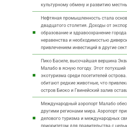
культурному обмену и развитию местны
Нефтяная промышленность стала основ
двадцатого столетия. Доходы от экспо
образование и здравоохранение город
неравенства и необходимостью диверс
привлечением инвестиций в другие сект
Пико Басиле, высочайшая вершина Эква
Малабо в ясную погоду. Этот потухший
экотуризма среди посетителей острова
обитают редкие животные, что привлек
остров Биоко и Гвинейский залив оста
Международный аэропорт Малабо обесп
другими регионами мира. Аэропорт пр
делового туризма и международных св
приоритетом для правительства с цель