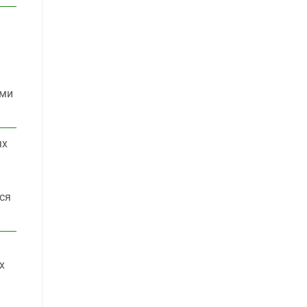
й
ыми
ях
ся
х