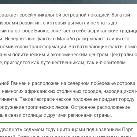
оражает своей уникальной островной локацией, богатой
овами развития, о которых вы могли не знать до
ый на острове Биоко, сочетает в себе африканские традиц
ии. Невероятные факты о Малабо раскрывают тайны его
кономической трансформации. Захватывающие факты помо
важным политическим и экономическим центром Центральн
, пригодятся как путешественникам, так и любителям
ной Гвинеи и расположен на северном побережье острова
з немногих африканских столичных городов, находящихся 
нтинента. Такое географическое положение придает городу
окружение тропических лесов. Островное расположение
ные связи столицы с другими регионами страны.
 двадцать седьмом году британцами под названием Порт