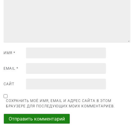
о
з
а
п
и
с
ИМЯ
*
я
м
EMAIL
*
САЙТ
СОХРАНИТЬ МОЁ ИМЯ, EMAIL И АДРЕС САЙТА В ЭТОМ
БРАУЗЕРЕ ДЛЯ ПОСЛЕДУЮЩИХ МОИХ КОММЕНТАРИЕВ.