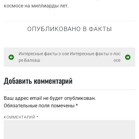
космосе на миллиарды лет.
ОПУБЛИКОВАНО В
ФАКТЫ
Н
Интересные факты о озе
Интересные факты о лос
ре Балхаш
осе
а
в
Добавить комментарий
и
г
Ваш адрес email не будет опубликован.
а
Обязательные поля помечены
*
ц
и
КОММЕНТАРИЙ
*
я
п