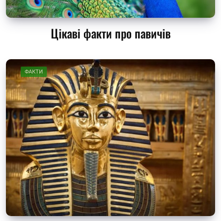
Цікаві факти про павичів
ФАКТИ