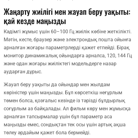
Жаңарту жиілігі мен жауап беру уақыты:
қай кезде маңызды
Кәдімгі жұмыс үшін 60–100 Гц жиілік көбіне жеткілікті.
Мәтін, кесте, браузер және электрондық пошта ойынға
арналған жоғары параметрлерді қажет етпейді. Бірақ
монитор динамикалық ойындарға арналса, 120, 144 Гц
және одан жоғары жиіліктегі модельдерге назар
аударған дұрыс.
Жауап беру уақыты да ойындар мен жылдам
көріністер үшін маңызды. Бұл көрсеткіш неғұрлым
төмен болса, қозғалыс кезінде із тәрізді бұлдырлық
соғұрлым аз байқалады. Ал фильм көру мен жұмысқа
арналған тапсырмалар үшін бұл параметр аса
маңызды емес, сондықтан тек осы үшін артық ақша
төлеу әрдайым қажет бола бермейді.