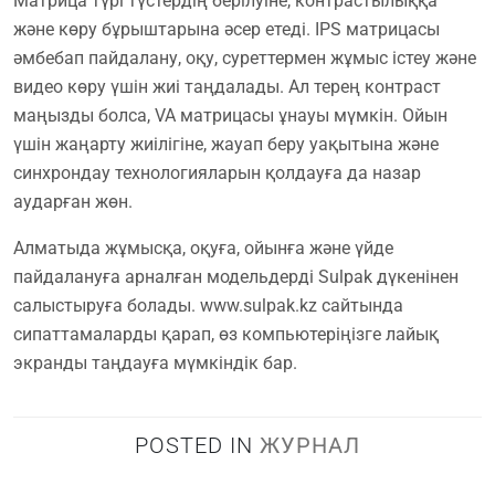
Матрица түрі түстердің берілуіне, контрастылыққа
және көру бұрыштарына әсер етеді. IPS матрицасы
әмбебап пайдалану, оқу, суреттермен жұмыс істеу және
видео көру үшін жиі таңдалады. Ал терең контраст
маңызды болса, VA матрицасы ұнауы мүмкін. Ойын
үшін жаңарту жиілігіне, жауап беру уақытына және
синхрондау технологияларын қолдауға да назар
аударған жөн.
Алматыда жұмысқа, оқуға, ойынға және үйде
пайдалануға арналған модельдерді Sulpak дүкенінен
салыстыруға болады. www.sulpak.kz сайтында
сипаттамаларды қарап, өз компьютеріңізге лайық
экранды таңдауға мүмкіндік бар.
POSTED IN
ЖУРНАЛ