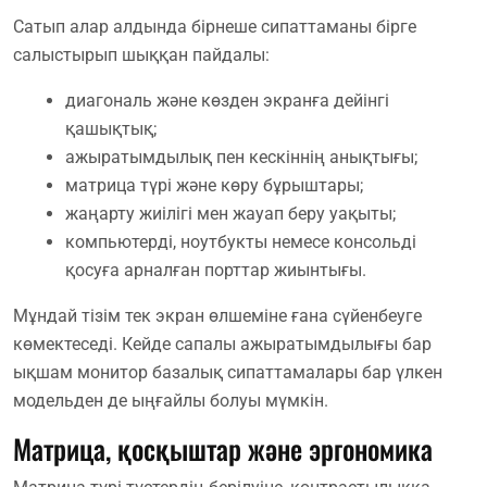
Сатып алар алдында бірнеше сипаттаманы бірге
салыстырып шыққан пайдалы:
диагональ және көзден экранға дейінгі
қашықтық;
ажыратымдылық пен кескіннің анықтығы;
матрица түрі және көру бұрыштары;
жаңарту жиілігі мен жауап беру уақыты;
компьютерді, ноутбукты немесе консольді
қосуға арналған порттар жиынтығы.
Мұндай тізім тек экран өлшеміне ғана сүйенбеуге
көмектеседі. Кейде сапалы ажыратымдылығы бар
ықшам монитор базалық сипаттамалары бар үлкен
модельден де ыңғайлы болуы мүмкін.
Матрица, қосқыштар және эргономика