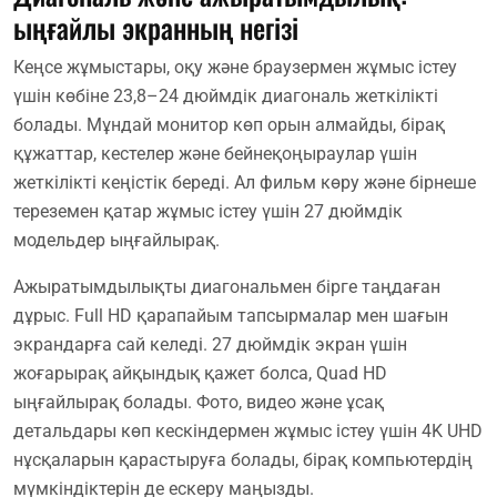
ыңғайлы экранның негізі
Кеңсе жұмыстары, оқу және браузермен жұмыс істеу
үшін көбіне 23,8–24 дюймдік диагональ жеткілікті
болады. Мұндай монитор көп орын алмайды, бірақ
құжаттар, кестелер және бейнеқоңыраулар үшін
жеткілікті кеңістік береді. Ал фильм көру және бірнеше
тереземен қатар жұмыс істеу үшін 27 дюймдік
модельдер ыңғайлырақ.
Ажыратымдылықты диагональмен бірге таңдаған
дұрыс. Full HD қарапайым тапсырмалар мен шағын
экрандарға сай келеді. 27 дюймдік экран үшін
жоғарырақ айқындық қажет болса, Quad HD
ыңғайлырақ болады. Фото, видео және ұсақ
детальдары көп кескіндермен жұмыс істеу үшін 4K UHD
нұсқаларын қарастыруға болады, бірақ компьютердің
мүмкіндіктерін де ескеру маңызды.