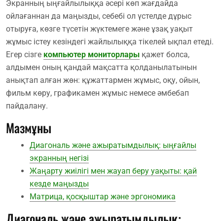
Экранның ыңғайлылыққа әсері көп жағдайда
ойлағаннан да маңызды, себебі ол үстелде дұрыс
отыруға, көзге түсетін жүктемеге және ұзақ уақыт
жұмыс істеу кезіндегі жайлылыққа тікелей ықпал етеді.
Егер сізге
компьютер мониторлары
қажет болса,
алдымен оның қандай мақсатта қолданылатынын
анықтап алған жөн: құжаттармен жұмыс, оқу, ойын,
фильм көру, графикамен жұмыс немесе әмбебап
пайдалану.
Мазмұны
Диагональ және ажыратымдылық: ыңғайлы
экранның негізі
Жаңарту жиілігі мен жауап беру уақыты: қай
кезде маңызды
Матрица, қосқыштар және эргономика
Диагональ және ажыратымдылық: