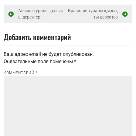
Н
Аляска туралы қызықт
Бразилия туралы қызық
ы деректер
ты деректер
а
в
Добавить комментарий
и
г
Ваш адрес email не будет опубликован.
а
Обязательные поля помечены
*
ц
и
КОММЕНТАРИЙ
*
я
п
о
з
а
п