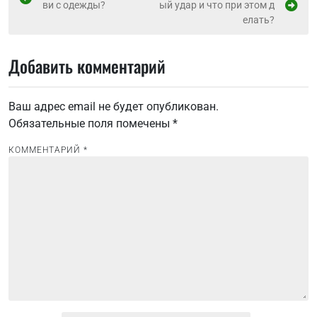
ви с одежды?
ый удар и что при этом д
а
елать?
в
и
Добавить комментарий
г
а
Ваш адрес email не будет опубликован.
ц
Обязательные поля помечены
*
и
КОММЕНТАРИЙ
*
я
п
о
з
а
п
и
с