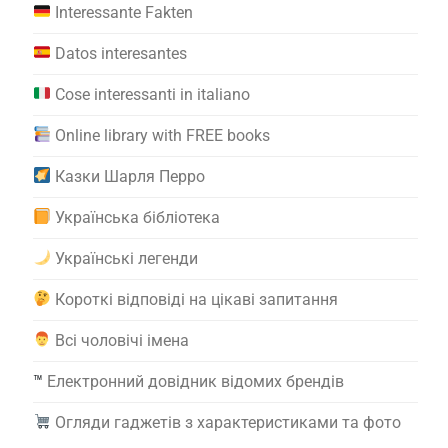
Interessante Fakten
Datos interesantes
Cose interessanti in italiano
Online library with FREE books
Казки Шарля Перро
Українська бібліотека
Українські легенди
Короткі відповіді на цікаві запитання
Всі чоловічі імена
™️
Електронний довідник відомих брендів
Огляди гаджетів з характеристиками та фото