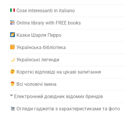
Cose interessanti in italiano
Online library with FREE books
Казки Шарля Перро
Українська бібліотека
Українські легенди
Короткі відповіді на цікаві запитання
Всі чоловічі імена
™️
Електронний довідник відомих брендів
Огляди гаджетів з характеристиками та фото