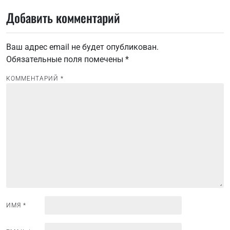
в
Добавить комментарий
и
г
Ваш адрес email не будет опубликован.
а
Обязательные поля помечены
*
ц
и
КОММЕНТАРИЙ
*
я
п
о
з
а
п
и
с
ИМЯ
*
я