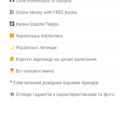
Cose interessanti in italiano
Online library with FREE books
Казки Шарля Перро
Українська бібліотека
Українські легенди
Короткі відповіді на цікаві запитання
Всі чоловічі імена
™️
Електронний довідник відомих брендів
Огляди гаджетів з характеристиками та фото