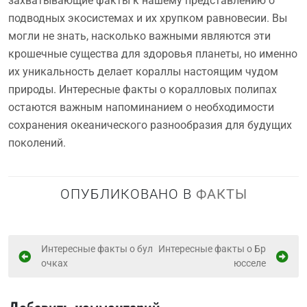
захватывающие факты к нашему представлению о
подводных экосистемах и их хрупком равновесии. Вы
могли не знать, насколько важными являются эти
крошечные существа для здоровья планеты, но именно
их уникальность делает кораллы настоящим чудом
природы. Интересные факты о коралловых полипах
остаются важным напоминанием о необходимости
сохранения океанического разнообразия для будущих
поколений.
ОПУБЛИКОВАНО В
ФАКТЫ
Н
Интересные факты о бул
Интересные факты о Бр
очках
юсселе
а
в