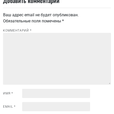
Добавить комментарий
и
г
Ваш адрес email не будет опубликован.
а
Обязательные поля помечены
*
ц
и
КОММЕНТАРИЙ
*
я
п
о
з
а
п
и
с
ИМЯ
*
я
м
EMAIL
*