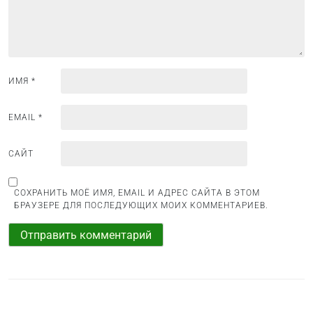
а
п
и
с
ИМЯ
*
я
м
EMAIL
*
САЙТ
СОХРАНИТЬ МОЁ ИМЯ, EMAIL И АДРЕС САЙТА В ЭТОМ
БРАУЗЕРЕ ДЛЯ ПОСЛЕДУЮЩИХ МОИХ КОММЕНТАРИЕВ.