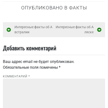
ОПУБЛИКОВАНО В
ФАКТЫ
Н
Интересные факты об А
Интересные факты об А
встралии
ляске
а
в
Добавить комментарий
и
г
Ваш адрес email не будет опубликован.
а
Обязательные поля помечены
*
ц
и
КОММЕНТАРИЙ
*
я
п
о
з