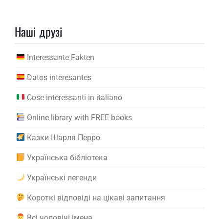
Наші друзі
Interessante Fakten
Datos interesantes
Cose interessanti in italiano
Online library with FREE books
Казки Шарля Перро
Українська бібліотека
Українські легенди
Короткі відповіді на цікаві запитання
Всі чоловічі імена