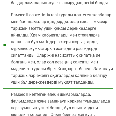
бағдарламаларын жүзеге асырудың негізі болды.
Рамзес ІІ өз жетістіктері туралы көптеген жазбалар
мен баяндамалар қалдырды, олар ежелгі мысыр
тарихын зерттеу үшін құнды дереккөздерге
айналды. Храм қабырғалары мен стелаларға
қашалған бұл мәтіндер әскери жорықтарды,
құрылыс жұмыстарын және діни рәсімдерді
сипаттайды. Олар жиі насихаттық сипатқа ие
болғанымен, олар сол кезеңнің саясаты мен
мәдениеті туралы бірегей ақпарат береді. Заманауи
тарихшылар ежелгі оқиғаларды қалпына келтіру
үшін бұл дереккөздерді мұқият талдайды.
Рамзес ІІ көптеген әдеби шығармаларда,
фильмдерде және заманауи көркем туындыларда
перғауынның үлгісі болды, бұл оның мәдени
ықпалын көрсетеді. Оның бейнесі жиі қуат,