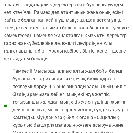
ашады. Таңқаларлық деректер сізге бұл перғауынды
неліктен Ұлы Рамзес деп атайтынын және оның есімі
қайтыс болғаннан кейін үш мың жылдан астам уақыт
өтсе де неліктен танымал болып қала беретінін түсінуге
көмектеседі. Төменде жинақталған қызықты деректер
тарих жанкүйерлеріне де, ежелгі дәуірдің ең ұлы
тұлғаларының бірі туралы көбірек білгісі келетіндерге
де пайдалы болады.
Рамзес ІІ Мысырды алпыс алты жыл бойы биледі,
бұл оны ел тарихындағы ең ұзақ билік құрған
перғауындардың біріне айналдырады. Оның билігі
біздің эрамызға дейінгі мың екі жүз жетпіс
тоғызыншы жылдан мың екі жүз он үшінші жылға
дейін созылып, мысыр өркениетінің гүлдену дәуірін
қамтыды. Мұндай ұзақ билік оған амбициялық
құрылыс бағдарламаларын жүзеге асыруға және
Мысырдың халықаралық беделін нығайтуға