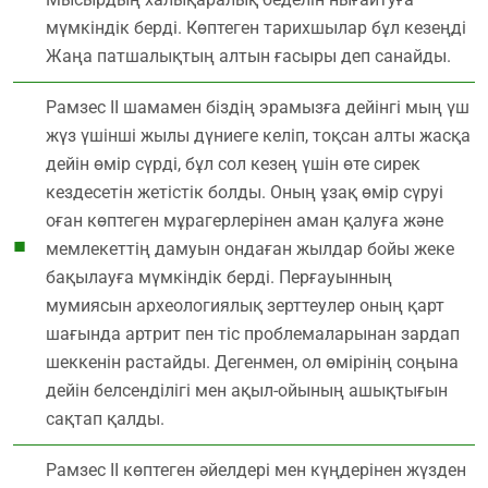
мүмкіндік берді. Көптеген тарихшылар бұл кезеңді
Жаңа патшалықтың алтын ғасыры деп санайды.
Рамзес ІІ шамамен біздің эрамызға дейінгі мың үш
жүз үшінші жылы дүниеге келіп, тоқсан алты жасқа
дейін өмір сүрді, бұл сол кезең үшін өте сирек
кездесетін жетістік болды. Оның ұзақ өмір сүруі
оған көптеген мұрагерлерінен аман қалуға және
мемлекеттің дамуын ондаған жылдар бойы жеке
бақылауға мүмкіндік берді. Перғауынның
мумиясын археологиялық зерттеулер оның қарт
шағында артрит пен тіс проблемаларынан зардап
шеккенін растайды. Дегенмен, ол өмірінің соңына
дейін белсенділігі мен ақыл-ойының ашықтығын
сақтап қалды.
Рамзес ІІ көптеген әйелдері мен күңдерінен жүзден