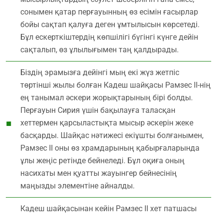
сонымен қатар перғауынның өз есімін ғасырлар
бойы сақтап қалуға деген ұмтылысын көрсетеді.
Бұл ескерткіштердің көпшілігі бүгінгі күнге дейін
сақталып, өз ұлылығымен таң қалдырады.
Біздің эрамызға дейінгі мың екі жүз жетпіс
төртінші жылы болған Кадеш шайқасы Рамзес ІІ-нің
ең танымал әскери жорықтарының бірі болды.
Перғауын Сирия үшін бақылауға таласқан
хеттермен қарсыластықта мысыр әскерін жеке
басқарды. Шайқас нәтижесі екіұшты болғанымен,
Рамзес ІІ оны өз храмдарының қабырғаларында
ұлы жеңіс ретінде бейнеледі. Бұл оқиға оның
насихаты мен қуатты жауынгер бейнесінің
маңызды элементіне айналды.
Кадеш шайқасынан кейін Рамзес ІІ хет патшасы