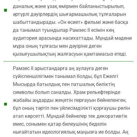
даналық және ұзақ өмірмен байланыстырылып,
әртүрлі дәуірлердің шығармашылық тұлғаларын
шабыттандырады. «Он өсиет» фильмі және басқа
да танымал туындылар Рамзес ІІ есімін кең
аудитория арасында насихаттады. Мұндай мәдени
мұра оның тұлғасы мен дәуіріне деген
қызығушылықтың жалғасуын қамтамасыз етеді.
Рамзес ІІ арыстандарға аң аулауға деген
сүйіспеншілігімен танымал болды, бұл Ежелгі
Мысырда батылдық пен патшалық биліктің
символы болып саналды. Храм рельефтерінде
жабайы аңдарды жеңетін перғауын бейнеленген,
бұл оның тәртіп пен үйлесімділікті қорғаушы рөлін
атап көрсетті. Мұндай бейнелер тек декоративтік
емес, сонымен қатар билеушінің беделін
нығайтатын идеологиялық маңызға ие болды. Аң