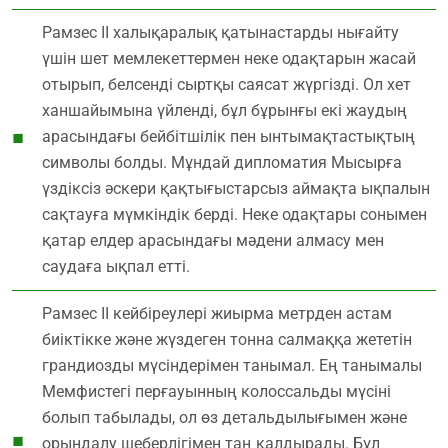
Рамзес ІІ халықаралық қатынастарды нығайту
үшін шет мемлекеттермен неке одақтарын жасай
отырып, белсенді сыртқы саясат жүргізді. Ол хет
ханшайымына үйленді, бұл бұрынғы екі жаудың
арасындағы бейбітшілік пен ынтымақтастықтың
символы болды. Мұндай дипломатия Мысырға
үздіксіз әскери қақтығыстарсыз аймақта ықпалын
сақтауға мүмкіндік берді. Неке одақтары сонымен
қатар елдер арасындағы мәдени алмасу мен
саудаға ықпал етті.
Рамзес ІІ кейбіреулері жиырма метрден астам
биіктікке және жүздеген тонна салмаққа жететін
грандиозды мүсіндерімен танымал. Ең танымалы
Мемфистегі перғауынның колоссальды мүсіні
болып табылады, ол өз детальдылығымен және
орындалу шеберлігімен таң қалдырады. Бұл