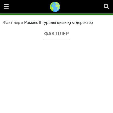
Skip
to
content
Фактілер
»
Рамзес ІІ туралы қызықты деректер
ФАКТІЛЕР