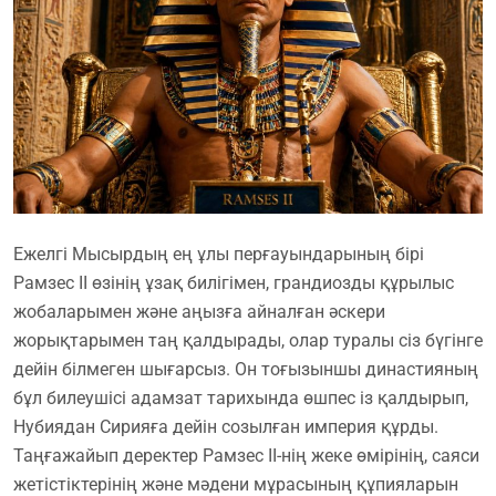
Ежелгі Мысырдың ең ұлы перғауындарының бірі
Рамзес ІІ өзінің ұзақ билігімен, грандиозды құрылыс
жобаларымен және аңызға айналған әскери
жорықтарымен таң қалдырады, олар туралы сіз бүгінге
дейін білмеген шығарсыз. Он тоғызыншы династияның
бұл билеушісі адамзат тарихында өшпес із қалдырып,
Нубиядан Сирияға дейін созылған империя құрды.
Таңғажайып деректер Рамзес ІІ-нің жеке өмірінің, саяси
жетістіктерінің және мәдени мұрасының құпияларын