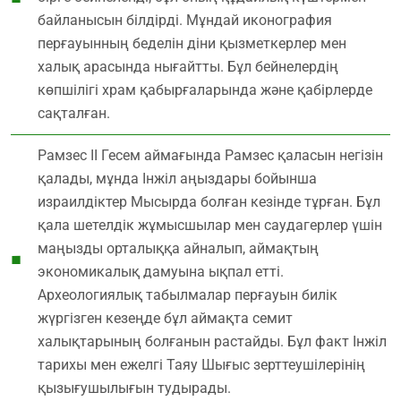
байланысын білдірді. Мұндай иконография
перғауынның беделін діни қызметкерлер мен
халық арасында нығайтты. Бұл бейнелердің
көпшілігі храм қабырғаларында және қабірлерде
сақталған.
Рамзес ІІ Гесем аймағында Рамзес қаласын негізін
қалады, мұнда Інжіл аңыздары бойынша
израилдіктер Мысырда болған кезінде тұрған. Бұл
қала шетелдік жұмысшылар мен саудагерлер үшін
маңызды орталыққа айналып, аймақтың
экономикалық дамуына ықпал етті.
Археологиялық табылмалар перғауын билік
жүргізген кезеңде бұл аймақта семит
халықтарының болғанын растайды. Бұл факт Інжіл
тарихы мен ежелгі Таяу Шығыс зерттеушілерінің
қызығушылығын тудырады.