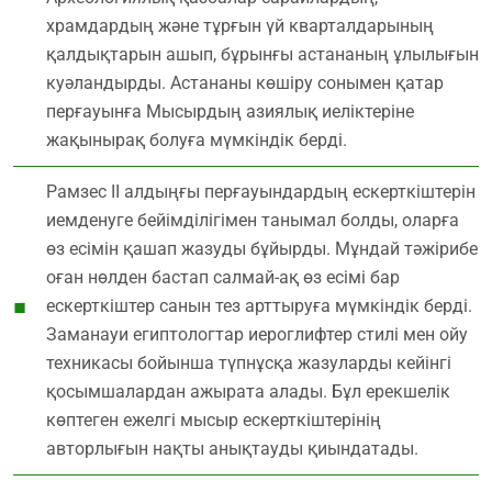
храмдардың және тұрғын үй кварталдарының
қалдықтарын ашып, бұрынғы астананың ұлылығын
куәландырды. Астананы көшіру сонымен қатар
перғауынға Мысырдың азиялық иеліктеріне
жақынырақ болуға мүмкіндік берді.
Рамзес ІІ алдыңғы перғауындардың ескерткіштерін
иемденуге бейімділігімен танымал болды, оларға
өз есімін қашап жазуды бұйырды. Мұндай тәжірибе
оған нөлден бастап салмай-ақ өз есімі бар
ескерткіштер санын тез арттыруға мүмкіндік берді.
Заманауи египтологтар иероглифтер стилі мен ойу
техникасы бойынша түпнұсқа жазуларды кейінгі
қосымшалардан ажырата алады. Бұл ерекшелік
көптеген ежелгі мысыр ескерткіштерінің
авторлығын нақты анықтауды қиындатады.