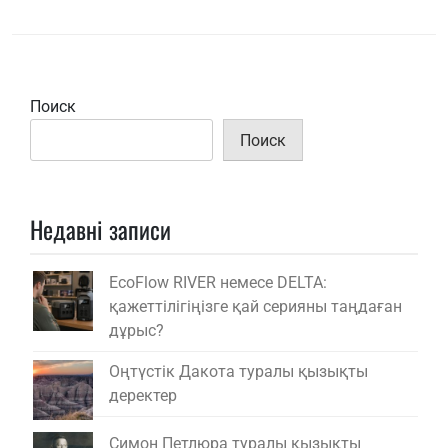
Поиск
Поиск
Недавні записи
EcoFlow RIVER немесе DELTA:
қажеттілігіңізге қай серияны таңдаған
дұрыс?
Оңтүстік Дакота туралы қызықты
деректер
Симон Петлюра туралы қызықты