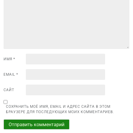
п
о
з
а
п
и
с
ИМЯ
*
я
м
EMAIL
*
САЙТ
СОХРАНИТЬ МОЁ ИМЯ, EMAIL И АДРЕС САЙТА В ЭТОМ
БРАУЗЕРЕ ДЛЯ ПОСЛЕДУЮЩИХ МОИХ КОММЕНТАРИЕВ.