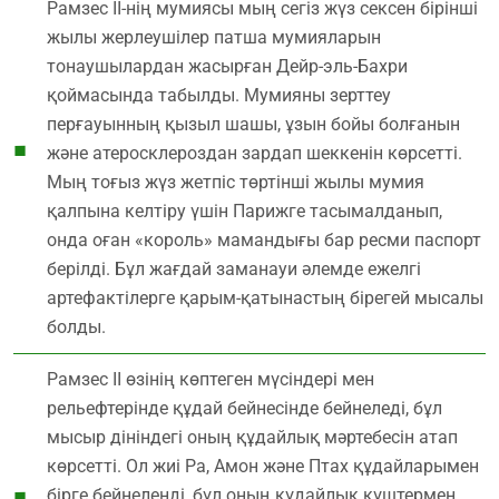
Рамзес ІІ-нің мумиясы мың сегіз жүз сексен бірінші
жылы жерлеушілер патша мумияларын
тонаушылардан жасырған Дейр-эль-Бахри
қоймасында табылды. Мумияны зерттеу
перғауынның қызыл шашы, ұзын бойы болғанын
және атеросклероздан зардап шеккенін көрсетті.
Мың тоғыз жүз жетпіс төртінші жылы мумия
қалпына келтіру үшін Парижге тасымалданып,
онда оған «король» мамандығы бар ресми паспорт
берілді. Бұл жағдай заманауи әлемде ежелгі
артефактілерге қарым-қатынастың бірегей мысалы
болды.
Рамзес ІІ өзінің көптеген мүсіндері мен
рельефтерінде құдай бейнесінде бейнеледі, бұл
мысыр дініндегі оның құдайлық мәртебесін атап
көрсетті. Ол жиі Ра, Амон және Птах құдайларымен
бірге бейнеленді, бұл оның құдайлық күштермен