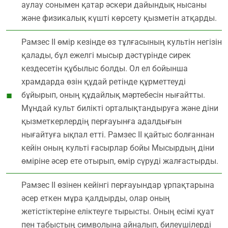
аулау сонымен қатар әскери дайындық нысаны
және физикалық күшті көрсету қызметін атқарды.
Рамзес ІІ өмір кезінде өз тұлғасының культін негізін
қалады, бұл ежелгі мысыр дәстүрінде сирек
кездесетін құбылыс болды. Ол ел бойынша
храмдарда өзін құдай ретінде құрметтеуді
бұйырып, оның құдайлық мәртебесін нығайтты.
Мұндай культ билікті орталықтандыруға және діни
қызметкерлердің перғауынға адалдығын
нығайтуға ықпал етті. Рамзес ІІ қайтыс болғаннан
кейін оның культі ғасырлар бойы Мысырдың діни
өміріне әсер ете отырып, өмір сүруді жалғастырды.
Рамзес ІІ өзінен кейінгі перғауындар ұрпақтарына
әсер еткен мұра қалдырды, олар оның
жетістіктеріне еліктеуге тырысты. Оның есімі қуат
пен табыстың символына айналып, билеушілерді