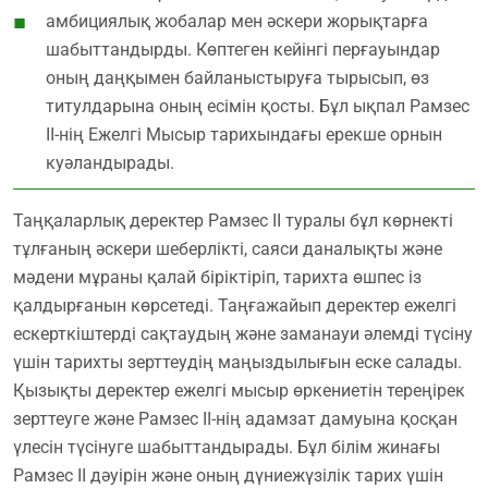
амбициялық жобалар мен әскери жорықтарға
шабыттандырды. Көптеген кейінгі перғауындар
оның даңқымен байланыстыруға тырысып, өз
титулдарына оның есімін қосты. Бұл ықпал Рамзес
ІІ-нің Ежелгі Мысыр тарихындағы ерекше орнын
куәландырады.
Таңқаларлық деректер Рамзес ІІ туралы бұл көрнекті
тұлғаның әскери шеберлікті, саяси даналықты және
мәдени мұраны қалай біріктіріп, тарихта өшпес із
қалдырғанын көрсетеді. Таңғажайып деректер ежелгі
ескерткіштерді сақтаудың және заманауи әлемді түсіну
үшін тарихты зерттеудің маңыздылығын еске салады.
Қызықты деректер ежелгі мысыр өркениетін тереңірек
зерттеуге және Рамзес ІІ-нің адамзат дамуына қосқан
үлесін түсінуге шабыттандырады. Бұл білім жинағы
Рамзес ІІ дәуірін және оның дүниежүзілік тарих үшін