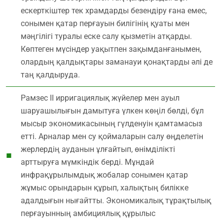
ескерткіштер тек храмдарды безендіру ғана емес,
сонымен қатар перғауын билігінің қуаты мен
мәңгілігі туралы еске салу қызметін атқарды.
Көптеген мүсіндер уақытпен зақымданғанымен,
олардың қалдықтары заманауи қонақтарды әлі де
таң қалдыруда.
Рамзес ІІ ирригациялық жүйелер мен ауыл
шаруашылығын дамытуға үлкен көңіл бөлді, бұл
мысыр экономикасының гүлденуін қамтамасыз
етті. Арналар мен су қоймаларын салу өңделетін
жерлердің ауданын ұлғайтып, өнімділікті
арттыруға мүмкіндік берді. Мұндай
инфрақұрылымдық жобалар сонымен қатар
жұмыс орындарын құрып, халықтың билікке
адалдығын нығайтты. Экономикалық тұрақтылық
перғауынның амбициялық құрылыс