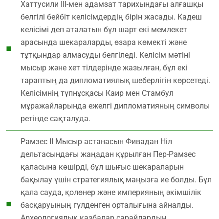
Хаттусили ІІІ-мен адамзат тарихындағы алғашқы
белгілі бейбіт келісімдердің бірін жасады. Кадеш
келісімі деп аталатын бұл шарт екі мемлекет
арасында шекараларды, өзара көмекті және
тұтқындар алмасуды белгіледі. Келісім мәтіні
мысыр және хет тілдерінде жазылған, бұл екі
тараптың да дипломатиялық шеберлігін көрсетеді.
Келісімнің түпнұсқасы Каир мен Стамбул
мұражайларында ежелгі дипломатияның символы
ретінде сақталуда.
Рамзес ІІ Мысыр астанасын Фивадан Ніл
дельтасындағы жаңадан құрылған Пер-Рамзес
қаласына көшірді, бұл шығыс шекараларын
бақылау үшін стратегиялық маңызға ие болды. Бұл
қала сауда, қолөнер және империяның әкімшілік
басқаруының гүлденген орталығына айналды.
Археологиялық қазбалар сарайлардың,