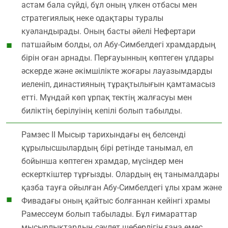
астам бала сүйді, бұл оның үлкен отбасы мен
стратегиялық неке одақтары туралы
куәландырады. Оның басты әйелі Нефертари
патшайым болды, ол Абу-Симбелдегі храмдардың
бірін оған арнады. Перғауынның көптеген ұлдары
әскерде және әкімшілікте жоғары лауазымдарды
иеленіп, династияның тұрақтылығын қамтамасыз
етті. Мұндай көп ұрпақ тектің жалғасуы мен
биліктің берілуінің кепілі болып табылды.
Рамзес ІІ Мысыр тарихындағы ең белсенді
құрылысшылардың бірі ретінде танымал, ел
бойынша көптеген храмдар, мүсіндер мен
ескерткіштер тұрғызды. Олардың ең танымалдары
қазба тауға ойылған Абу-Симбелдегі ұлы храм және
Фивадағы оның қайтыс болғаннан кейінгі храмы
Рамессеум болып табылады. Бұл ғимараттар
мысырлықтардың сәулет шеберлігін ғана емес,