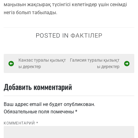
маңызын жақсырақ түсінгісі келетіндер үшін сенімді
негіз болып табылады.
POSTED IN
ФАКТІЛЕР
Н
Канзас туралы қызықт
Галисия туралы қызықт
ы деректер
ы деректер
а
в
Добавить комментарий
и
г
Ваш адрес email не будет опубликован.
а
Обязательные поля помечены
*
ц
и
КОММЕНТАРИЙ
*
я