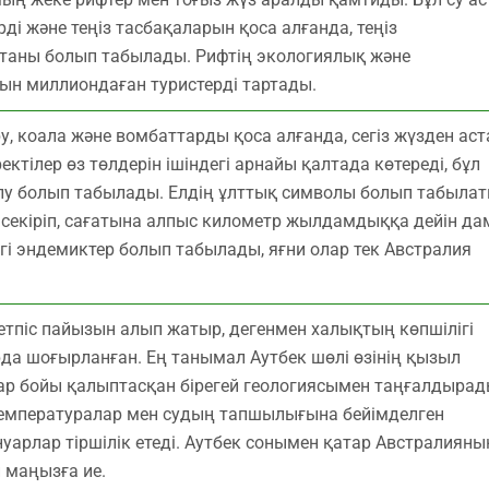
і және теңіз тасбақаларын қоса алғанда, теңіз
таны болып табылады. Рифтің экологиялық және
ын миллиондаған туристерді тартады.
, коала және вомбаттарды қоса алғанда, сегіз жүзден ас
ектілер өз төлдерін ішіндегі арнайы қалтада көтереді, бұл
делу болып табылады. Елдің ұлттық символы болып табыла
ін секіріп, сағатына алпыс километр жылдамдыққа дейін да
і эндемиктер болып табылады, яғни олар тек Австралия
піс пайызын алып жатыр, дегенмен халықтың көпшілігі
а шоғырланған. Ең танымал Аутбек шөлі өзінің қызыл
р бойы қалыптасқан бірегей геологиясымен таңғалдырад
емпературалар мен судың тапшылығына бейімделген
арлар тіршілік етеді. Аутбек сонымен қатар Австралияны
и маңызға ие.