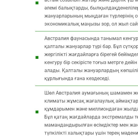
әлемі балықтарды, былқылдақденелілерд
жануарларының мыңдаған түрлерінің о
экономикалық маңызы зор, ол жыл сай
Австралия фаунасында танымал кенгуру
қалталы жануарлар түрі бар. Бұл сүтқор
жергілікті жағдайларға бірегей бейім
кенгуру бір секірісте тоғыз метрге дей
алады. Қалталы жануарлардың көпшіліг
құрлығында ғана кездеседі.
Шөл Австралия аумағының шамамен жет
климаты жұмсақ жағалаулық аймақтард
құмдарымен және миллиондаған жылда
Бұл қатаң жағдайларда экстремалды т
мамандандырылған өсімдіктер мен жану
түпкілікті халықтары үшін терең мәден