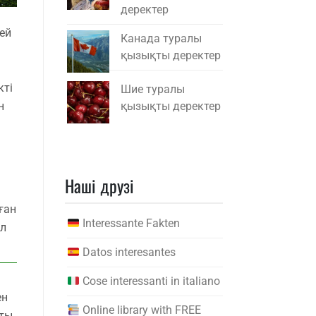
деректер
ей
Канада туралы
қызықты деректер
кті
Шие туралы
қызықты деректер
н
Наші друзі
ған
Interessante Fakten
ал
Datos interesantes
Cose interessanti in italiano
ен
Online library with FREE
сты