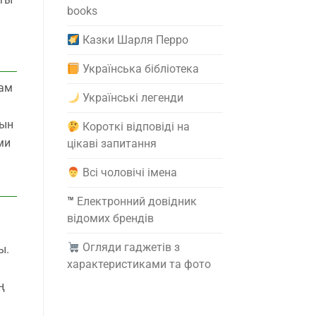
books
Казки Шарля Перро
Українська бібліотека
там
Українські легенди
тын
Короткі відповіді на
ми
цікаві запитання
Всі чоловічі імена
™️
Електронний довідник
відомих брендів
Огляди гаджетів з
ы.
характеристиками та фото
ң