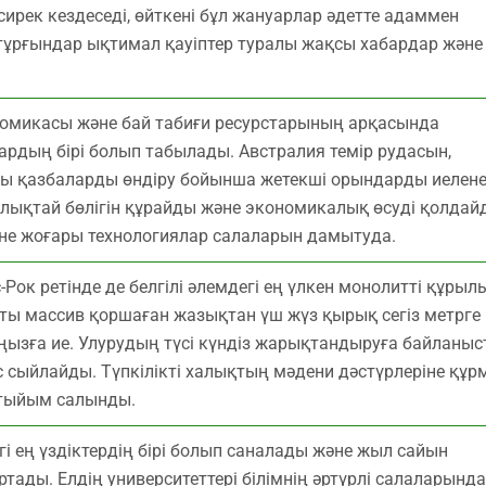
рек кездеседі, өйткені бұл жануарлар әдетте адаммен
 тұрғындар ықтимал қауіптер туралы жақсы хабардар және
номикасы және бай табиғи ресурстарының арқасында
ардың бірі болып табылады. Австралия темір рудасын,
лы қазбаларды өндіру бойынша жетекші орындарды иелене
рлықтай бөлігін құрайды және экономикалық өсуді қолдай
және жоғары технологиялар салаларын дамытуда.
Рок ретінде де белгілі әлемдегі ең үлкен монолитті құрыл
ты массив қоршаған жазықтан үш жүз қырық сегіз метрге
маңызға ие. Улурудың түсі күндіз жарықтандыруға байланы
іс сыйлайды. Түпкілікті халықтың мәдени дәстүрлеріне құр
 тыйым салынды.
гі ең үздіктердің бірі болып саналады және жыл сайын
тады. Елдің университеттері білімнің әртүрлі салаларында