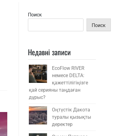
Поиск
Поиск
Недавні записи
EcoFlow RIVER
немесе DELTA:
қажеттілігіңізге
қай серияны таңдаған
дұрыс?
Оңтүстік Дакота
туралы қызықты
деректер