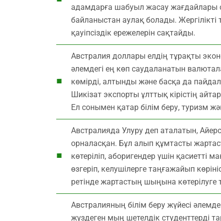
адамдарға шабуыл жасау жағдайлары си
байланыстан аулақ болады. Жергілікті
қауіпсіздік ережелерін сақтайды.
Австралия доллары елдің тұрақты эко
әлемдегі ең көп саудаланатын валютал
көмірді, алтынды және басқа да пайда
Шикізат экспорты ұлттық кірістің айта
Ел сонымен қатар білім беру, туризм 
Австралияда Улуру деп аталатын, Айерс-
орналасқан. Бұл алып құмтасты жартас
көтеріліп, аборигендер үшін қасиетті 
өзгеріп, келушілерге таңғажайып көрін
ретінде жартастың шыңына көтерілуге
Австралияның білім беру жүйесі әлемде
жүздеген мың шетелдік студенттерді тар