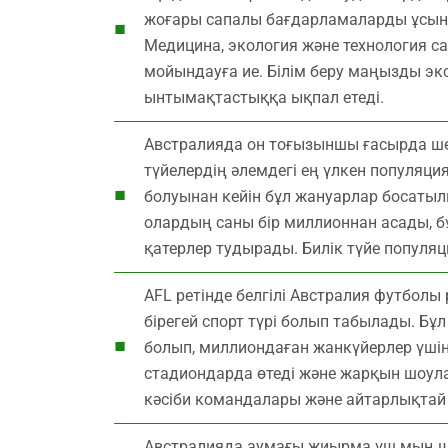
жоғары сапалы бағдарламаларды ұсын
Медицина, экология және технология са
мойындауға ие. Білім беру маңызды э
ынтымақтастыққа ықпал етеді.
Австралияда он тоғызыншы ғасырда шө
түйелердің әлемдегі ең үлкен популяц
болуынан кейін бұл жануарлар босатылып
олардың саны бір миллионнан асады, бұ
қатерлер тудырады. Билік түйе популяц
AFL ретінде белгілі Австралия футболы 
бірегей спорт түрі болып табылады. Б
болып, миллиондаған жанкүйерлер үші
стадиондарда өтеді және жарқын шоул
кәсіби командалары және айтарлықтай
Австралияда аумағы жиырма үш мың ша