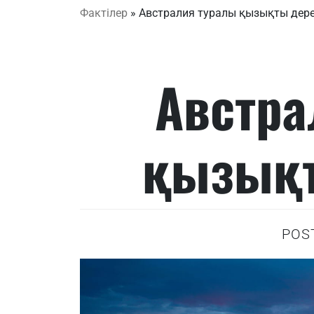
Фактілер
»
Австралия туралы қызықты дер
Австра
қызықт
POS