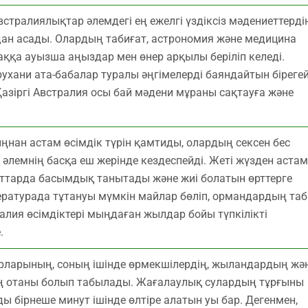
 австралиялықтар әлемдегі ең ежелгі үздіксіз мәдениеттерді
дан асады. Олардың табиғат, астрономия және медицина
паққа ауызша аңыздар мен өнер арқылы беріліп келеді.
ухани ата-бабалар туралы әңгімелерді баяндайтын біреге
Қазіргі Австралия осы бай мәдени мұраны сақтауға және
нан астам өсімдік түрін қамтиды, олардың сексен бес
лемнің басқа еш жерінде кездеспейді. Жеті жүзден астам
фттарда басымдық танытады және жиі болатын өрттерге
ературада тұтануы мүмкін майлар бөліп, ормандардың таб
алия өсімдіктері мыңдаған жылдар бойы түпкілікті
.
рларының, соның ішінде өрмекшілердің, жыландардың жә
рінің отаны болып табылады. Жағалаулық сулардың тұрғыны
ы бірнеше минут ішінде өлтіре алатын уы бар. Дегенмен,