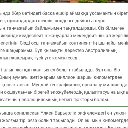
нда Жер бетіндегі басқа ешбір аймаққа ұқсамайтын бірег
ық ормандардан шексіз шөлдерге дейінгі әртүрлі
ң таңғажайып байлығымен таңғалдырады. Сіз білмеген
жерінде кездеспейтін жануарлар мекендейтінін, ал жергілі
ірелетінін. Сізді осы таңғажайып континенттің шынайы мәні
уге шақырамыз. Бұл қызықты деректер Австралияның
рнын жақсырақ түсінуге көмектеседі.
тті алып жатқан жалғыз ел болып табылады, бұл оны бір
ді. Оның аумағы жеті жарым миллион шаршы километрден
аз қоныстанған. Мұндай географиялық орналасу миллионда
ен оқшауланған бірегей экожүйелердің қалыптасуына ықп
биғатының эволюциясының негізгі факторы болды.
ында орналасқан Үлкен Барьерлік риф әлемдегі ең үлкен
 жалғыз тірі ағза болып табылады. Ол екі мың километрд
ың жеке рифтер мен тоғыз жүз аралды қамтиды. Бұл су а