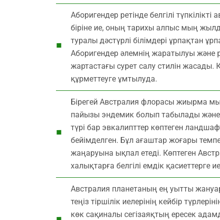
Аборигендер ретінде белгілі түпкілікті
біріне ие, оның тарихы алпыс мың жыл
туралы дәстүрлі білімдері ұрпақтан ұр
Аборигендер әлемнің жаратылуы және р
жартастағы сурет салу стилін жасады. 
құрметтеуге ұмтылуда.
Бірегей Австралия флорасы жиырма мың
пайызы эндемик болып табылады және ә
түрі бар эвкалипттер көптеген ландша
бейімделген. Бұл ағаштар жоғары темп
жаңаруына ықпал етеді. Көптеген Австр
халықтарға белгілі емдік қасиеттерге ие
Австралия планетаның ең уытты жануа
теңіз тіршілік иелерінің кейбір түрле
көк сақиналы сегізаяқтың ересек адамд