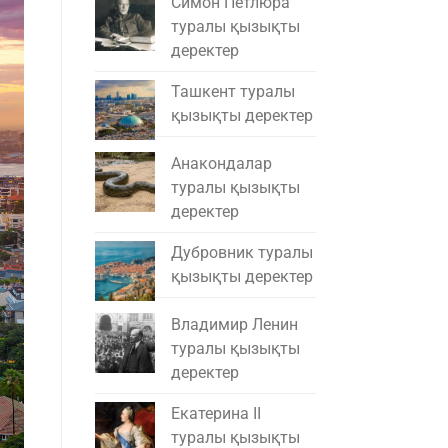
Симон Петлюра
туралы қызықты
деректер
Ташкент туралы
қызықты деректер
Анакондалар
туралы қызықты
деректер
Дубровник туралы
қызықты деректер
Владимир Ленин
туралы қызықты
деректер
Екатерина II
туралы қызықты