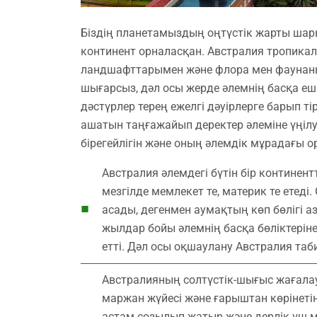
Біздің планетамыздың оңтүстік жарты шары
континент орналасқан. Австралия тропикал
ландшафттарымен және флора мен фаунаны
шығарсыз, дәл осы жерде әлемнің басқа еш 
дәстүрлер терең ежелгі дәуірлерге барып т
ашатын таңғажайып деректер әлеміне үңіл
бірегейлігін және оның әлемдік мұрадағы о
Австралия әлемдегі бүтін бір континен
мезгілде мемлекет те, материк те ете
асады, дегенмен аумақтың көп бөлігі 
жылдар бойы әлемнің басқа бөліктерін
етті. Дәл осы оқшаулану Австралия та
Австралияның солтүстік-шығыс жағалау
маржан жүйесі және ғарыштан көрінетін
астам созылып жатыр және дерлік үш м