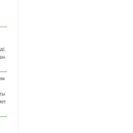
ді.
ды.
ым
сты
мет