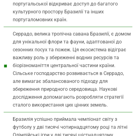
португальської відкриває доступ до багатого
культурного простору Бразилії та інших
португаломовних країн.
Серрадо, велика тропічна савана Бразилії, є домом
для унікальної флори та фауни, адаптованої до
сезонних посух та пожеж. Ця екосистема відіграє
важливу роль у збереженні водних ресурсів та
біорізноманіття центральної частини країни.
Сільське господарство розвивається в Серрадо,
але вимагає збалансованого підходу для
збереження природного середовища. Наукові
дослідження допомагають розробляти стратегії
сталого використання цих цінних земель.
Бразилія успішно приймала чемпіонат світу з
футболу у дві тисячі чотирнадцятому році та літні
Олімпійські ігри у дві тисячі шістнадцятому,