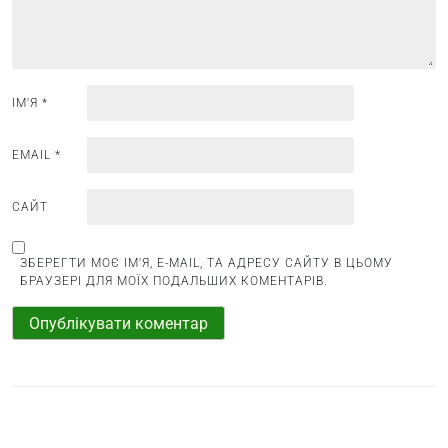
с
і
в
ІМ'Я
*
EMAIL
*
САЙТ
ЗБЕРЕГТИ МОЄ ІМ'Я, E-MAIL, ТА АДРЕСУ САЙТУ В ЦЬОМУ
БРАУЗЕРІ ДЛЯ МОЇХ ПОДАЛЬШИХ КОМЕНТАРІВ.