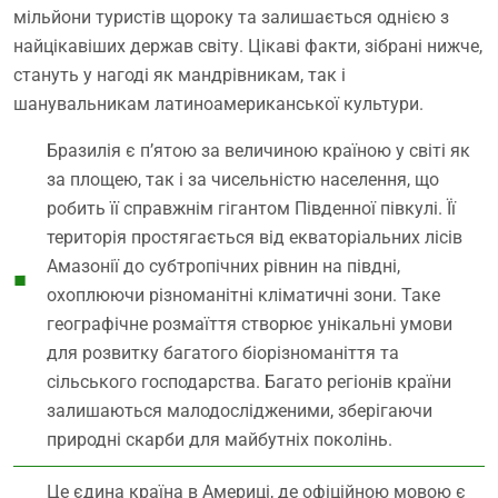
мільйони туристів щороку та залишається однією з
найцікавіших держав світу. Цікаві факти, зібрані нижче,
стануть у нагоді як мандрівникам, так і
шанувальникам латиноамериканської культури.
Бразилія є п’ятою за величиною країною у світі як
за площею, так і за чисельністю населення, що
робить її справжнім гігантом Південної півкулі. Її
територія простягається від екваторіальних лісів
Амазонії до субтропічних рівнин на півдні,
охоплюючи різноманітні кліматичні зони. Таке
географічне розмаїття створює унікальні умови
для розвитку багатого біорізноманіття та
сільського господарства. Багато регіонів країни
залишаються малодослідженими, зберігаючи
природні скарби для майбутніх поколінь.
Це єдина країна в Америці, де офіційною мовою є