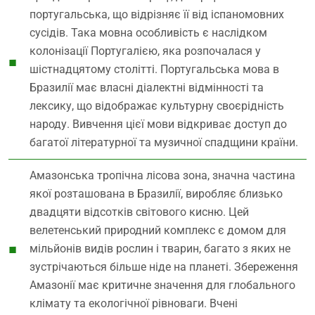
португальська, що відрізняє її від іспаномовних
сусідів. Така мовна особливість є наслідком
колонізації Португалією, яка розпочалася у
шістнадцятому столітті. Португальська мова в
Бразилії має власні діалектні відмінності та
лексику, що відображає культурну своєрідність
народу. Вивчення цієї мови відкриває доступ до
багатої літературної та музичної спадщини країни.
Амазонська тропічна лісова зона, значна частина
якої розташована в Бразилії, виробляє близько
двадцяти відсотків світового кисню. Цей
велетенський природний комплекс є домом для
мільйонів видів рослин і тварин, багато з яких не
зустрічаються більше ніде на планеті. Збереження
Амазонії має критичне значення для глобального
клімату та екологічної рівноваги. Вчені