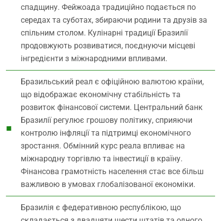
спадщину. Фейжоада традиційно подається по
середах та суботах, збираючи родини та друзів за
спільним столом. Кулінарні традиції Бразилії
продовжують розвиватися, поєднуючи місцеві
інгредієнти з міжнародними впливами.
Бразильський реал є офіційною валютою країни,
що відображає економічну стабільність та
розвиток фінансової системи. Центральний банк
Бразилії регулює грошову політику, сприяючи
контролю інфляції та підтримці економічного
зростання. Обмінний курс реала впливає на
міжнародну торгівлю та інвестиції в країну.
Фінансова грамотність населення стає все більш
важливою в умовах глобалізованої економіки.
Бразилія є федеративною республікою, що
складається з двадцяти шести штатів та одного