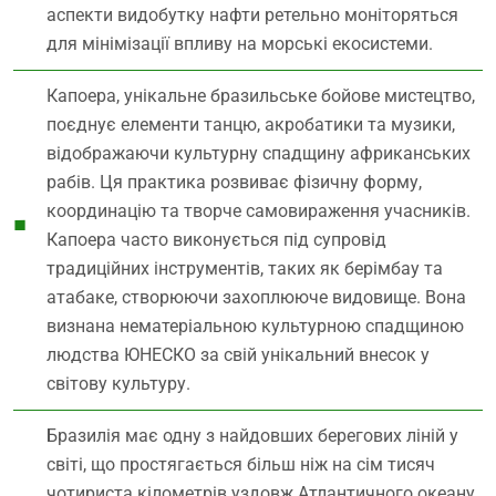
аспекти видобутку нафти ретельно моніторяться
для мінімізації впливу на морські екосистеми.
Капоера, унікальне бразильське бойове мистецтво,
поєднує елементи танцю, акробатики та музики,
відображаючи культурну спадщину африканських
рабів. Ця практика розвиває фізичну форму,
координацію та творче самовираження учасників.
Капоера часто виконується під супровід
традиційних інструментів, таких як берімбау та
атабаке, створюючи захоплююче видовище. Вона
визнана нематеріальною культурною спадщиною
людства ЮНЕСКО за свій унікальний внесок у
світову культуру.
Бразилія має одну з найдовших берегових ліній у
світі, що простягається більш ніж на сім тисяч
чотириста кілометрів уздовж Атлантичного океану.