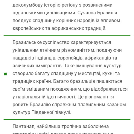
доколумбову історію регіону з розвиненими
індіанськими цивілізаціями. Сучасна Бразилія
поєднує спадщину корінних народів із впливом
європейських та африканських традицій.
Бразильське суспільство характеризується
унікальним етнічним різноманіттям, поєднуючи
нащадків індіанців, європейців, африканців та
азійських іммігрантів. Таке змішування культур
створило багату спадщину у мистецтві, кухні та
традиціях країни. Багато бразильців пишаються
своїм змішаним походженням, що відображається
у національній ідентичності. Це різноманіття
робить Бразилію справжнім плавильним казаном
культур Південної півкулі.
Пантанал, найбільша тропічна заболочена