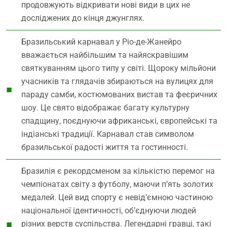
продовжують відкривати нові види в цих не
досліджених до кінця джунглях.
Бразильський карнавал у Ріо-де-Жанейро
вважається найбільшим та найяскравішим
святкуванням цього типу у світі. Щороку мільйони
учасників та глядачів збираються на вулицях для
параду самби, костюмованих вистав та феєричних
шоу. Це свято відображає багату культурну
спадщину, поєднуючи африканські, європейські та
індіанські традиції. Карнавал став символом
бразильської радості життя та гостинності.
Бразилія є рекордсменом за кількістю перемог на
чемпіонатах світу з футболу, маючи п’ять золотих
медалей. Цей вид спорту є невід’ємною частиною
національної ідентичності, об’єднуючи людей
різних верств суспільства. Легендарні гравці, такі