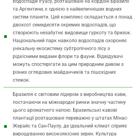
Водоспади Ігуасу, розташовані на кордоні Бразилії
та Аргентини, є однією з найвеличніших водних
систем планети. Цей комплекс складається з понад
двохсот семидесяти окремих водоспадів, що
створюють незабутнє видовище гуркоту та бризок.
Національний парк навколо водоспадів охороняє
унікальну екосистему субтропічного лісу з
рідкісними видами флори та фауни. Відвідувачі
можуть спостерігати за цим природним дивом з
різних оглядових майданчиків та пішохідних
стежок.
Бразилія є світовим лідером з виробництва кави,
постачаючи на міжнародні ринки значну частину
цього ароматного напою. Бразильські кавові
плантації розташовані переважно у штатах Мінас-
Жерайс та Сан-Паулу, де ідеальний клімат сприяє
вирощуванню високоякісних зерен. Культура