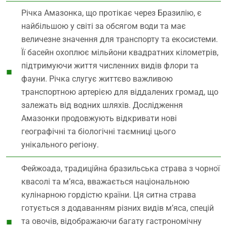
Річка Амазонка, що протікає через Бразилію, є
найбільшою у світі за обсягом води та має
величезне значення для транспорту та екосистеми.
Її басейн охоплює мільйони квадратних кілометрів,
підтримуючи життя численних видів флори та
фауни. Річка слугує життєво важливою
транспортною артерією для віддалених громад, що
залежать від водних шляхів. Дослідження
Амазонки продовжують відкривати нові
географічні та біологічні таємниці цього
унікального регіону.
Фейжоада, традиційна бразильська страва з чорної
квасолі та м’яса, вважається національною
кулінарною гордістю країни. Ця ситна страва
готується з додаванням різних видів м’яса, спецій
та овочів, відображаючи багату гастрономічну