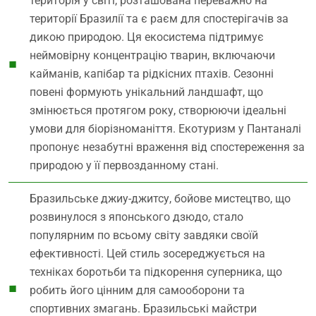
територія у світі, розташована переважно на
території Бразилії та є раєм для спостерігачів за
дикою природою. Ця екосистема підтримує
неймовірну концентрацію тварин, включаючи
кайманів, капібар та рідкісних птахів. Сезонні
повені формують унікальний ландшафт, що
змінюється протягом року, створюючи ідеальні
умови для біорізноманіття. Екотуризм у Пантаналі
пропонує незабутні враження від спостереження за
природою у її первозданному стані.
Бразильське джиу-джитсу, бойове мистецтво, що
розвинулося з японського дзюдо, стало
популярним по всьому світу завдяки своїй
ефективності. Цей стиль зосереджується на
техніках боротьби та підкорення суперника, що
робить його цінним для самооборони та
спортивних змагань. Бразильські майстри