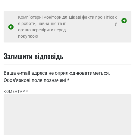
Н
Комп’ютерні монітори дл
Цікаві факти про Тітікак
я роботи, навчання та іг
у
а
ор: що перевірити перед
в
покупкою
і
г
Залишити відповідь
а
ц
Ваша e-mail адреса не оприлюднюватиметься.
і
Обов’язкові поля позначені
*
я
КОМЕНТАР
*
з
а
п
и