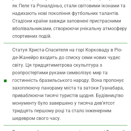
як Пеле та Роналдіньо, стали світовими іконами та
надихають нові покоління футбольних талантів.
Стадіони країни завжди заповнені пристрасними
вболівальниками, створюючи унікальну атмосферу
спортивних подій.
Статуя Христа-Спасителя на горі Корковаду в Ріо-
де-Жанейро входить до списку семи нових чудес
світу. Ця тридцятиметрова скульптура з
розпростертими руками символізує мир та
гостинність бразильського народу. Вона пропонує
захоплюючу панораму міста та затоки Гуанабара,
приваблюючи тисячі туристів щодня. Будівництво
монументу було завершено у тисяча дев’ятсот
тридцять першому році та стало інженерним
шедевром свого часу.