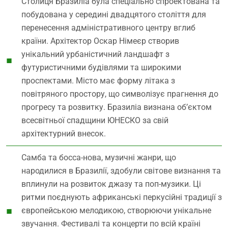
Столиця Бразиліа була спеціально спроектована та
побудована у середині двадцятого століття для
перенесення адміністративного центру вглиб
країни. Архітектор Оскар Німеєр створив
унікальний урбаністичний ландшафт з
футуристичними будівлями та широкими
проспектами. Місто має форму літака з
повітряного простору, що символізує прагнення до
прогресу та розвитку. Бразиліа визнана об’єктом
всесвітньої спадщини ЮНЕСКО за свій
архітектурний внесок.
Самба та босса-нова, музичні жанри, що
народилися в Бразилії, здобули світове визнання та
вплинули на розвиток джазу та поп-музики. Ці
ритми поєднують африканські перкусійні традиції з
європейською мелодикою, створюючи унікальне
звучання. Фестивалі та концерти по всій країні