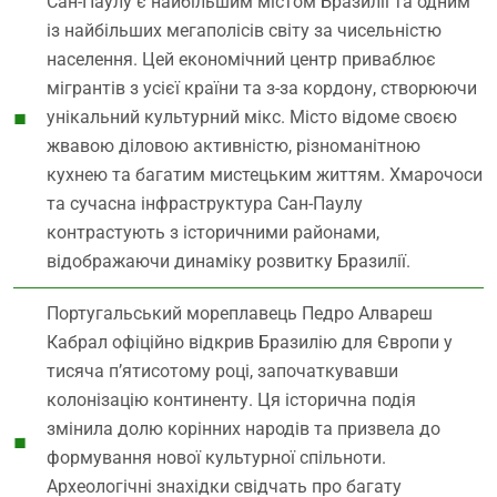
Сан-Паулу є найбільшим містом Бразилії та одним
із найбільших мегаполісів світу за чисельністю
населення. Цей економічний центр приваблює
мігрантів з усієї країни та з-за кордону, створюючи
унікальний культурний мікс. Місто відоме своєю
жвавою діловою активністю, різноманітною
кухнею та багатим мистецьким життям. Хмарочоси
та сучасна інфраструктура Сан-Паулу
контрастують з історичними районами,
відображаючи динаміку розвитку Бразилії.
Португальський мореплавець Педро Алвареш
Кабрал офіційно відкрив Бразилію для Європи у
тисяча п’ятисотому році, започаткувавши
колонізацію континенту. Ця історична подія
змінила долю корінних народів та призвела до
формування нової культурної спільноти.
Археологічні знахідки свідчать про багату